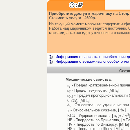
Приобретите доступ к марочнику на 1 год.
Стоимость услуги -
4600р.
На текущий момент марочник содержит инфо
Работа над марочником ведется постоянно. 
марками, а так же идет уточнение и расшир
Информация о вариантах приобретения до
Информация о возможных способах опла
Обозн
Механические свойства:
s
- Предел кратковременной прочн
в
s
- Предел текучести, [МПа]
Т
s
- Предел пропорциональности 
0,2
0,2%), [МПа]
d
- Относительное удлинение при 
5
y
- Относительное сужение, [ % ]
2
KCU - Ударная вязкость, [ кДж / м
HB - Твердость по Бринеллю, [МПа
HV - Твердость по Виккерсу, [МПа]
HSh - Твердость по Шору, [МПа]