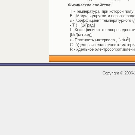
Физические свойства:
T - Температура, при которой полу
E - Модуль упругости первого рода
a
- Коэффициент температурного (л
- T ) , [1/Град]
l
- Коэффициент теплопроводности 
[Вт/(м·град)]
3
r
- Плотность материала , [кг/м
]
C - Удельная теплоемкость материал
R - Удельное электросопротивлени
Copyright
©
2006-2