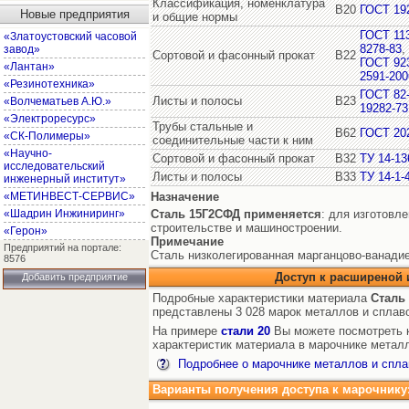
Классификация, номенклатура
В20
ГОСТ 19
Новые предприятия
и общие нормы
ГОСТ 11
«Златоустовский часовой
8278-83
,
завод»
Сортовой и фасонный прокат
В22
ГОСТ 92
«Лантан»
2591-200
«Резинотехника»
ГОСТ 82
Листы и полосы
В23
«Волчематьев А.Ю.»
19282-73
«Электроресурс»
Трубы стальные и
В62
ГОСТ 20
«СК-Полимеры»
соединительные части к ним
«Научно-
Сортовой и фасонный прокат
В32
ТУ 14-13
исследовательский
Листы и полосы
В33
ТУ 14-1-
инженерный институт»
«МЕТИНВЕСТ-СЕРВИС»
Назначение
«Шадрин Инжиниринг»
Сталь 15Г2СФД
применяется
: для изготовл
строительстве и машиностроении.
«Герон»
Примечание
Предприятий на портале:
Сталь низколегированная марганцово-ванадие
8576
Доступ к расширеной
Добавить предприятие
Подробные характеристики материала
Сталь
представлены 3 028 марок металлов и сплав
На примере
стали 20
Вы можете посмотреть к
характеристик материала в марочнике металл
Подробнее о марочнике металлов и спла
Варианты получения доступа к марочнику