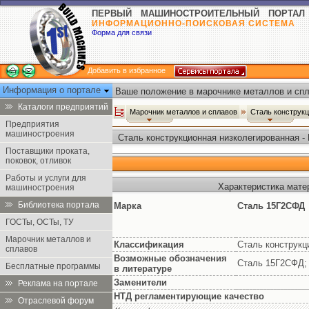
ПЕРВЫЙ МАШИНОСТРОИТЕЛЬНЫЙ ПОРТАЛ
ИНФОРМАЦИОННО-ПОИСКОВАЯ СИСТЕМА
Форма для связи
Добавить в избранное
Информация о портале
Ваше положение в марочнике металлов и спл
Каталоги предприятий
Марочник металлов и сплавов
Сталь конструк
Предприятия
машиностроения
Сталь конструкционная низколегированная -
Поставщики проката,
поковок, отливок
Работы и услуги для
Характеристика мате
машиностроения
Библиотека портала
Марка
Сталь 15Г2СФД
ГОСТы, ОСТы, ТУ
Марочник металлов и
Классификация
Сталь конструкц
сплавов
Возможные обозначения
Сталь 15Г2СФД;
Бесплатные программы
в литературе
Заменители
Реклама на портале
НТД регламентирующие качество
Отраслевой форум