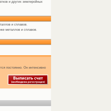
катков и других землеройных
таллов и сплавов.
ике металлов и сплавов.
тся постоянно. Он интенсивно