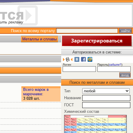
Поиск по всему порталу
Металлы и сплавы
Авторизоваться в системе:
Логин
Пароль(
забыли?
)
Поиск по металлам и сплавам
Всего марок в
Тип
марочнике
:
Название
3 028 шт.
ГОСТ
Химический состав