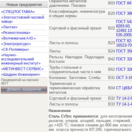
Обработка металлов
В03
ГОСТ 84
Новые предприятия
давлением. Поковки
Классификация, номенклатура
«СПЕЦПОСТАВКА»
В20
ГОСТ 38
и общие нормы
«Златоустовский часовой
завод»
ГОСТ 54
8283-93
,
«Лантан»
Сортовой и фасонный прокат
В22
12492.13
«Резинотехника»
535-2005
«Волчематьев А.Ю.»
ГОСТ 82
Листы и полосы
В23
«Электроресурс»
16523-70
«СК-Полимеры»
Ленты
В24
ГОСТ 35
«Научно-
Рельсы. Накладки. Подкладки.
В42
ГОСТ 32
исследовательский
Костыли
инженерный институт»
Трубы стальные и
«МЕТИНВЕСТ-СЕРВИС»
В62
ГОСТ 32
соединительные части к ним
«Шадрин Инжиниринг»
Болванки. Заготовки. Слябы
В31
ОСТ 3-1
Предприятий на портале:
Термическая и
8577
термохимическая обработка
В04
СТ ЦКБА
Добавить предприятие
металлов
Сортовой и фасонный прокат
В32
ТУ 14-2-
Листы и полосы
В33
ТУ 14-1-
Назначение
Сталь Ст5пс
применяется
: для изготовления
рычагов, упоров, штырей, пальцев, стержней,
до +425 °С; поковок сением до 800 мм. класс
мм. класса прочности КП 245; горячекатаног