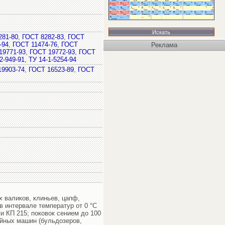
281-80
,
ГОСТ 8282-83
,
ГОСТ
-94
,
ГОСТ 11474-76
,
ГОСТ
Реклама
19771-93
,
ГОСТ 19772-93
,
ГОСТ
2-949-91
,
ТУ 14-1-5254-94
19903-74
,
ГОСТ 16523-89
,
ГОСТ
ых валиков, клиньев, цапф,
в интервале температур от 0 °С
ти КП 215; поковок сением до 100
ойных машин (бульдозеров,