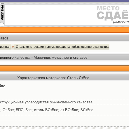
авов:
ционная
Сталь конструкционная углеродистая обыкновенного качества
венного качества - Марочник металлов и сплавов
Характеристика материала: Сталь Ст5пс
5пс
струкционная углеродистая обыкновенного качества
; Ст.5пс; 5ПС; 5пс; сталь ВСт5пс; ст.ВСт5пс; ВСт5пс