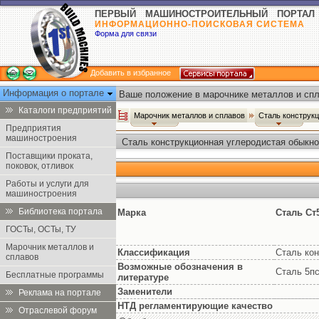
ПЕРВЫЙ МАШИНОСТРОИТЕЛЬНЫЙ ПОРТАЛ
ИНФОРМАЦИОННО-ПОИСКОВАЯ СИСТЕМА
Форма для связи
Добавить в избранное
Информация о портале
Ваше положение в марочнике металлов и спл
Каталоги предприятий
Марочник металлов и сплавов
Сталь конструк
Предприятия
машиностроения
Сталь конструкционная углеродистая обыкно
Поставщики проката,
поковок, отливок
Работы и услуги для
машиностроения
Библиотека портала
Марка
Сталь Ст
ГОСТы, ОСТы, ТУ
Марочник металлов и
Классификация
Сталь кон
сплавов
Возможные обозначения в
Сталь 5пс
Бесплатные программы
литературе
Заменители
Реклама на портале
НТД регламентирующие качество
Отраслевой форум