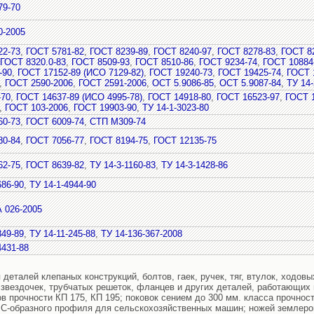
79-70
0-2005
22-73
,
ГОСТ 5781-82
,
ГОСТ 8239-89
,
ГОСТ 8240-97
,
ГОСТ 8278-83
,
ГОСТ 8
ГОСТ 8320.0-83
,
ГОСТ 8509-93
,
ГОСТ 8510-86
,
ГОСТ 9234-74
,
ГОСТ 10884
-90
,
ГОСТ 17152-89 (ИСО 7129-82)
,
ГОСТ 19240-73
,
ГОСТ 19425-74
,
ГОСТ 
,
ГОСТ 2590-2006
,
ГОСТ 2591-2006
,
ОСТ 5.9086-85
,
ОСТ 5.9087-84
,
ТУ 14-
-70
,
ГОСТ 14637-89 (ИСО 4995-78)
,
ГОСТ 14918-80
,
ГОСТ 16523-97
,
ГОСТ 
,
ГОСТ 103-2006
,
ГОСТ 19903-90
,
ТУ 14-1-3023-80
60-73
,
ГОСТ 6009-74
,
СТП М309-74
80-84
,
ГОСТ 7056-77
,
ГОСТ 8194-75
,
ГОСТ 12135-75
62-75
,
ГОСТ 8639-82
,
ТУ 14-3-1160-83
,
ТУ 14-3-1428-86
686-90
,
ТУ 14-1-4944-90
 026-2005
849-89
,
ТУ 14-11-245-88
,
ТУ 14-136-367-2008
4431-88
 деталей клепаных конструкций, болтов, гаек, ручек, тяг, втулок, ходов
 звездочек, трубчатых решеток, фланцев и других деталей, работающих 
ов прочности КП 175, КП 195; поковок сением до 300 мм. класса прочнос
о С-образного профиля для сельскохозяйственных машин; ножей землер