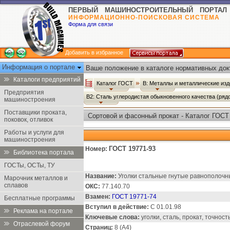
ПЕРВЫЙ МАШИНОСТРОИТЕЛЬНЫЙ ПОРТАЛ
ИНФОРМАЦИОННО-ПОИСКОВАЯ СИСТЕМА
Форма для связи
Добавить в избранное
Информация о портале
Ваше положение в каталоге нормативных док
Каталоги предприятий
Каталог ГОСТ
В: Металлы и металлические из
Предприятия
В2: Сталь углеродистая обыкновенного качества (ряд
машиностроения
Поставщики проката,
Сортовой и фасонный прокат - Каталог ГОСТ
поковок, отливок
Работы и услуги для
машиностроения
ГОСТ 19771-93
Номер:
Библиотека портала
ГОСТы, ОСТы, ТУ
Название:
Уголки стальные гнутые равнополочн
Марочник металлов и
сплавов
ОКС:
77.140.70
Взамен:
ГОСТ 19771-74
Бесплатные программы
Вступил в действие:
С 01.01.98
Реклама на портале
Ключевые слова:
уголки, сталь, прокат, точнос
Отраслевой форум
Страниц:
8 (А4)