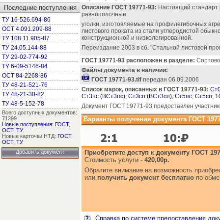
Последние поступления
Описание ГОСТ 19771-93:
Настоящий стандарт 
равнополочные
ТУ 16-526.694-86
уголки, изготовляемые на профилегибочных агре
ОСТ 4.091.209-88
листового проката из стали углеродистой обыкн
конструкционной и низколегированной.
ТУ 108.11.905-87
ТУ 24.05.144-88
Переиздание 2003 в сб. "Стальной листовой про
ТУ 29-02-774-92
ГОСТ 19771-93 расположен в разделе:
Сортовой
ТУ 6-09-5146-84
Файлы документа в наличии:
ОСТ 84-2268-86
ГОСТ 19771-93.tif
передан 06.09.2006
ТУ 48-21-521-76
Список марок, описанных в ГОСТ 19771-93:
Ст
ТУ 48-21-30-82
Ст3пс (ВСт3пс)
,
Ст3сп (ВСт3сп)
,
Ст5пс
,
Ст5сп
,
1
ТУ 48-5-152-78
Документ ГОСТ 19771-93 предоставлен участник
Всего доступных документов:
71299
Варианты получения документа ГОСТ 1977
Новые поступления
:
ГОСТ
,
ОСТ
,
ТУ
Новые карточки НТД:
ГОСТ
,
ОСТ
,
ТУ
Добавить документ
Приобретите доступ к документу ГОСТ 197
Стоимость услуги -
420,00р.
Обратите внимание на возможность приобр
или
получить документ бесплатно
по обме
Справка по системе предоставления док