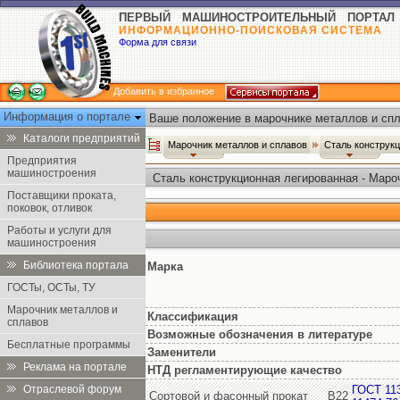
ПЕРВЫЙ МАШИНОСТРОИТЕЛЬНЫЙ ПОРТАЛ
ИНФОРМАЦИОННО-ПОИСКОВАЯ СИСТЕМА
Форма для связи
Добавить в избранное
Информация о портале
Ваше положение в марочнике металлов и спл
Каталоги предприятий
Марочник металлов и сплавов
Сталь конструк
Предприятия
машиностроения
Сталь конструкционная легированная - Маро
Поставщики проката,
поковок, отливок
Работы и услуги для
машиностроения
Библиотека портала
Марка
ГОСТы, ОСТы, ТУ
Марочник металлов и
Классификация
сплавов
Возможные обозначения в литературе
Бесплатные программы
Заменители
Реклама на портале
НТД регламентирующие качество
Отраслевой форум
ГОСТ 11
Сортовой и фасонный прокат
В22