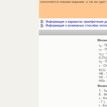
пополняется новыми марками, а так же иде
Информация о вариантах приобретения до
Информация о возможных способах опла
Механ
s
- П
в
s
- П
Т
s
- 
0,2
0,2%)
d
- О
5
y
- От
KCU -
HB - 
HV - 
HSh -
Физич
T - Т
E - М
a
- Ко
- T ) 
l
- Ко