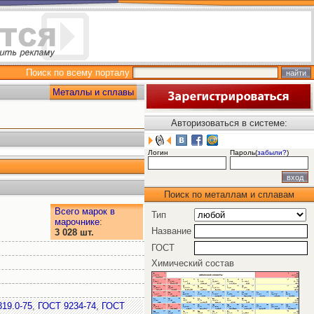
Поиск по всему порталу
Металлы и сплавы
Авторизоваться в системе:
Логин
Пароль(
забыли?
)
Поиск по металлам и сплавам
Всего марок в
Тип
марочнике
:
Название
3 028 шт.
ГОСТ
Химический состав
19.0-75
,
ГОСТ 9234-74
,
ГОСТ