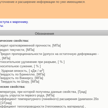
т уточнение и расширение информации по уже имеющимся.
ступа к марочнику.
ты.
Обозначения
ические свойства:
редел кратковременной прочности, [МПа]
редел текучести, [МПа]
Предел пропорциональности (допуск на остаточную деформацию -
, [МПа]
тносительное удлинение при разрыве, [ % ]
носительное сужение, [ % ]
2
 Ударная вязкость, [ кДж / м
]
Твердость по Бринеллю, [МПа]
Твердость по Виккерсу, [МПа]
 Твердость по Шору, [МПа]
еские свойства:
емпература, при которой получены данные свойства, [Град]
одуль упругости первого рода, [МПа]
эффициент температурного (линейного) расширения (диапазон 20o
, [1/Град]
эффициент теплопроводности (теплоемкость материала) ,