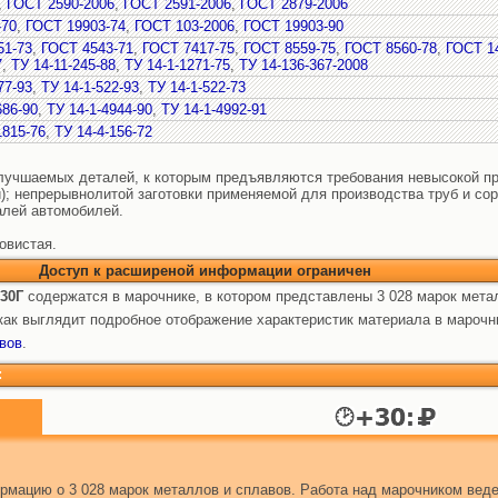
,
ГОСТ 2590-2006
,
ГОСТ 2591-2006
,
ГОСТ 2879-2006
-70
,
ГОСТ 19903-74
,
ГОСТ 103-2006
,
ГОСТ 19903-90
51-73
,
ГОСТ 4543-71
,
ГОСТ 7417-75
,
ГОСТ 8559-75
,
ГОСТ 8560-78
,
ГОСТ 1
7
,
ТУ 14-11-245-88
,
ТУ 14-1-1271-75
,
ТУ 14-136-367-2008
77-93
,
ТУ 14-1-522-93
,
ТУ 14-1-522-73
686-90
,
ТУ 14-1-4944-90
,
ТУ 14-1-4992-91
1815-76
,
ТУ 14-4-156-72
улучшаемых деталей, к которым предъявляются требования невысокой про
ей); непрерывнолитой заготовки применяемой для производства труб и сор
алей автомобилей.
овистая.
Доступ к расширеной информации ограничен
30Г
содержатся в марочнике, в котором представлены 3 028 марок мета
ак выглядит подробное отображение характеристик материала в марочн
вов
.
:
мацию о 3 028 марок металлов и сплавов. Работа над марочником веде