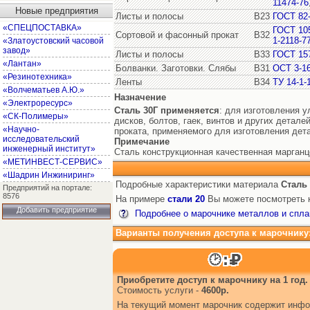
11474-76
Новые предприятия
Листы и полосы
В23
ГОСТ 82
«СПЕЦПОСТАВКА»
ГОСТ 10
Сортовой и фасонный прокат
В32
1-2118-7
«Златоустовский часовой
завод»
Листы и полосы
В33
ГОСТ 15
«Лантан»
Болванки. Заготовки. Слябы
В31
ОСТ 3-1
«Резинотехника»
Ленты
В34
ТУ 14-1-
«Волчематьев А.Ю.»
Назначение
«Электроресурс»
Сталь 30Г
применяется
: для изготовления 
«СК-Полимеры»
дисков, болтов, гаек, винтов и других детал
«Научно-
проката, применяемого для изготовления дет
исследовательский
Примечание
инженерный институт»
Сталь конструкционная качественная марганц
«МЕТИНВЕСТ-СЕРВИС»
«Шадрин Инжиниринг»
Подробные характеристики материала
Сталь 
Предприятий на портале:
8576
На примере
стали 20
Вы можете посмотреть к
Добавить предприятие
Подробнее о марочнике металлов и спла
Варианты получения доступа к марочнику
Приобретите доступ к марочнику на 1 год.
Стоимость услуги -
4600р.
На текущий момент марочник содержит инфор