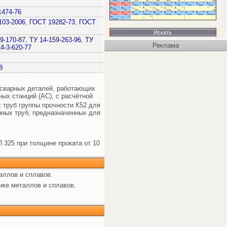
1474-76
103-2006
,
ГОСТ 19282-73
,
ГОСТ
9-170-87
,
ТУ 14-159-263-96
,
ТУ
Реклама
4-3-620-77
8
х сварных деталей, работающих
ных станций (АС), с расчётной
 труб группы прочности К52 для
ных труб, предназначенных для
 325 при толщине проката от 10
аллов и сплавов.
ике металлов и сплавов.