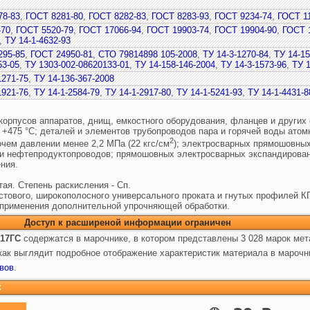
78-83
,
ГОСТ 8281-80
,
ГОСТ 8282-83
,
ГОСТ 8283-93
,
ГОСТ 9234-74
,
ГОСТ 1
-70
,
ГОСТ 5520-79
,
ГОСТ 17066-94
,
ГОСТ 19903-74
,
ГОСТ 19904-90
,
ГОСТ 
,
ТУ 14-1-4632-93
295-85
,
ГОСТ 24950-81
,
СТО 79814898 105-2008
,
ТУ 14-3-1270-84
,
ТУ 14-15
53-05
,
ТУ 1303-002-08620133-01
,
ТУ 14-158-146-2004
,
ТУ 14-3-1573-96
,
ТУ 1
1271-75
,
ТУ 14-136-367-2008
1921-76
,
ТУ 14-1-2584-79
,
ТУ 14-1-2917-80
,
ТУ 14-1-5241-93
,
ТУ 14-1-4431-8
 корпусов аппаратов, днищ, емкостного оборудования, фланцев и други
 +475 °С; деталей и элементов трубопроводов пара и горячей воды атом
2
чем давлении менее 2,2 МПа (22 кгс/см
); электросварных прямошовных
 и нефтепродуктопроводов; прямошовных электросварных экспандирован
ния.
ая. Степень раскисления - Сп.
стового, широкополосного универсального проката и гнутых профилей КП
з применения дополнительной упрочняющей обработки.
Доступ к расширеной информации ограничен
 17ГС
содержатся в марочнике, в котором представлены 3 028 марок мет
ак выглядит подробное отображение характеристик материала в марочн
вов
.
: