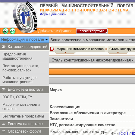
ПЕРВЫЙ МАШИНОСТРОИТЕЛЬНЫЙ ПОРТАЛ
ИНФОРМАЦИОННО-ПОИСКОВАЯ СИСТЕМА
Форма для связи
Добавить в избранное
Информация о портале
Ваше положение в марочнике металлов и спл
Каталоги предприятий
Марочник металлов и сплавов
Сталь конструк
Предприятия
машиностроения
Сталь конструкционная низколегированная -
Поставщики проката,
поковок, отливок
Работы и услуги для
машиностроения
Библиотека портала
Марка
ГОСТы, ОСТы, ТУ
Марочник металлов и
Классификация
сплавов
Возможные обозначения в литературе
Бесплатные программы
Заменители
Реклама на портале
НТД регламентирующие качество
Отраслевой форум
Классификация, номенклатура
В20
ГОСТ 19