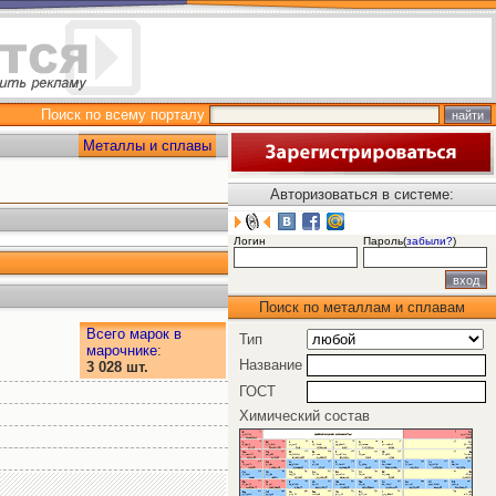
Поиск по всему порталу
Металлы и сплавы
Авторизоваться в системе:
Логин
Пароль(
забыли?
)
Поиск по металлам и сплавам
Всего марок в
Тип
марочнике
:
Название
3 028 шт.
ГОСТ
Химический состав