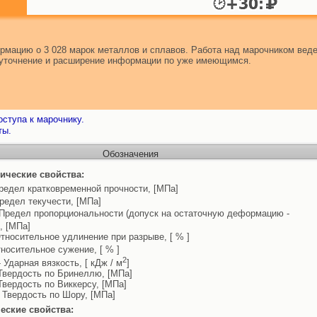
мацию о 3 028 марок металлов и сплавов. Работа над марочником веде
т уточнение и расширение информации по уже имеющимся.
ступа к марочнику.
ты.
Обозначения
ические свойства:
редел кратковременной прочности, [МПа]
редел текучести, [МПа]
Предел пропорциональности (допуск на остаточную деформацию -
, [МПа]
тносительное удлинение при разрыве, [ % ]
носительное сужение, [ % ]
2
 Ударная вязкость, [ кДж / м
]
Твердость по Бринеллю, [МПа]
Твердость по Виккерсу, [МПа]
 Твердость по Шору, [МПа]
еские свойства: