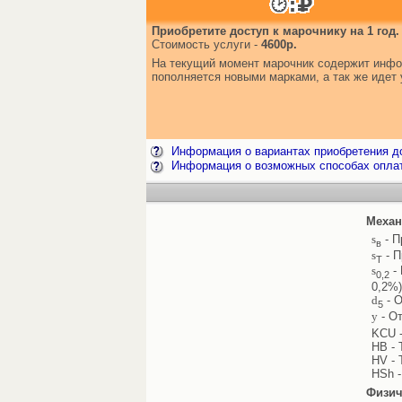
Приобретите доступ к марочнику на 1 год.
Стоимость услуги -
4600р.
На текущий момент марочник содержит инфор
пополняется новыми марками, а так же иде
Информация о вариантах приобретения до
Информация о возможных способах опла
Механ
s
- П
в
s
- П
Т
s
- 
0,2
0,2%)
d
- О
5
y
- От
KCU -
HB - 
HV - 
HSh -
Физич