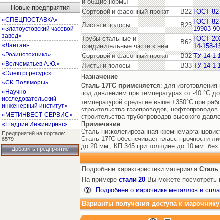
и общие нормы
Новые предприятия
Сортовой и фасонный прокат
В22
ГОСТ 82
«СПЕЦПОСТАВКА»
ГОСТ 82
Листы и полосы
В23
19903-90
«Златоустовский часовой
завод»
Трубы стальные и
ГОСТ 20
В62
«Лантан»
соединительные части к ним
14-158-1
«Резинотехника»
Сортовой и фасонный прокат
В32
ТУ 14-1-
«Волчематьев А.Ю.»
Листы и полосы
В33
ТУ 14-1-
«Электроресурс»
Назначение
«СК-Полимеры»
Сталь 17ГС
применяется
: для изготовления
«Научно-
под давлением при температурах от -40 °С до
исследовательский
температурой среды не выше +350°С при рабо
инженерный институт»
строительства газопроводов, нефтепроводов
«МЕТИНВЕСТ-СЕРВИС»
строительства трубопроводов высокого давле
Примечание
«Шадрин Инжиниринг»
Сталь низколегированная кремнемарганцовист
Предприятий на портале:
Сталь 17ГС обеспечивает класс прочности ли
8579
до 20 мм., КП 345 при толщине до 10 мм. бе
Добавить предприятие
Подробные характеристики материала
Сталь
На примере
стали 20
Вы можете посмотреть к
Подробнее о марочнике металлов и спла
Варианты получения доступа к марочнику