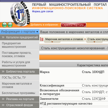
ПЕРВЫЙ МАШИНОСТРОИТЕЛЬНЫЙ ПОРТАЛ
ИНФОРМАЦИОННО-ПОИСКОВАЯ СИСТЕМА
Форма для связи
Добавить в избранное
Информация о портале
Ваше положение в марочнике металлов и спл
Каталоги предприятий
Марочник металлов и сплавов
Сталь конструк
Предприятия
машиностроения
Сталь конструкционная низколегированная -
Поставщики проката,
поковок, отливок
Работы и услуги для
Характеристика мат
машиностроения
Библиотека портала
Марка
Сталь 10ХНДП
ГОСТы, ОСТы, ТУ
Марочник металлов и
Классификация
Сталь конструкци
сплавов
Возможные обозначения
Сталь 10ХНДП; с
Бесплатные программы
в литературе
Заменители
Сталь 12ХГДАФ
Реклама на портале
НТД регламентирующие качество
Отраслевой форум