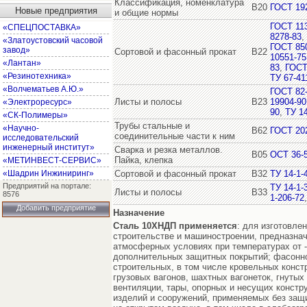
Классификация, номенклатура
В20
ГОСТ 19
Новые предприятия
и общие нормы
ГОСТ 11
«СПЕЦПОСТАВКА»
8278-83
,
«Златоустовский часовой
ГОСТ 85
завод»
Сортовой и фасонный прокат
В22
10551-75
«Лантан»
83
,
ГОСТ
«Резинотехника»
ТУ 67-41
«Волчематьев А.Ю.»
ГОСТ 82
Листы и полосы
В23
19904-90
«Электроресурс»
90
,
ТУ 14
«СК-Полимеры»
Трубы стальные и
«Научно-
В62
ГОСТ 20
соединительные части к ним
исследовательский
инженерный институт»
Сварка и резка металлов.
В05
ОСТ 36-5
Пайка, клепка
«МЕТИНВЕСТ-СЕРВИС»
«Шадрин Инжиниринг»
Сортовой и фасонный прокат
В32
ТУ 14-1-
Предприятий на портале:
ТУ 14-1-
Листы и полосы
В33
8576
1-206-72
Добавить предприятие
Назначение
Сталь 10ХНДП
применяется
: для изготовле
строительстве и машиностроении, предназна
атмосферных условиях при температурах от -
дополнительных защитных покрытий; фасонно
строительных, в том числе кровельных конст
грузовых вагонов, шахтных вагонеток, гнут
вентиляции, тары, опорных и несущих констр
изделий и сооружений, применяемых без защи