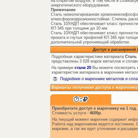
на открытом воздухе, в том числе в слабоаг
энергетического оборудования.
Примечание
Сталь низколегированная хромоникелефосфо
атмосферокоррозионностойкая. Степень раски
Сталь 10ХНДП обеспечивает класс прочности 
КП 345 при толщине до 10 мм.
Сталь 10ХНДП обеспечивает класс прочности
проката и гнутых профилей КП 345 при толщи
дополнительной упрочняющей обработки.
Доступ к расширеной
Подробные характеристики материала
Сталь
представлены 3 028 марок металлов и сплав
На примере
стали 20
Вы можете посмотреть к
характеристик материала в марочнике металл
Подробнее о марочнике металлов и спла
Варианты получения доступа к марочнику
Приобретите доступ к марочнику на 1 год.
Стоимость услуги -
4600р.
На текущий момент марочник содержит инфо
Работа над марочником ведется постоянно. 
марками, а так же идет уточнение и расшир