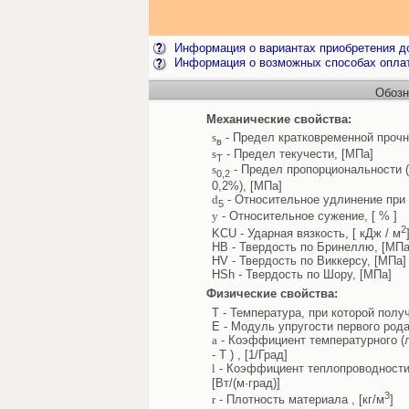
Информация о вариантах приобретения до
Информация о возможных способах опла
Обозн
Механические свойства:
s
- Предел кратковременной прочн
в
s
- Предел текучести, [МПа]
Т
s
- Предел пропорциональности 
0,2
0,2%), [МПа]
d
- Относительное удлинение при 
5
y
- Относительное сужение, [ % ]
2
KCU - Ударная вязкость, [ кДж / м
HB - Твердость по Бринеллю, [МПа
HV - Твердость по Виккерсу, [МПа]
HSh - Твердость по Шору, [МПа]
Физические свойства:
T - Температура, при которой полу
E - Модуль упругости первого рода
a
- Коэффициент температурного (л
- T ) , [1/Град]
l
- Коэффициент теплопроводности 
[Вт/(м·град)]
3
r
- Плотность материала , [кг/м
]