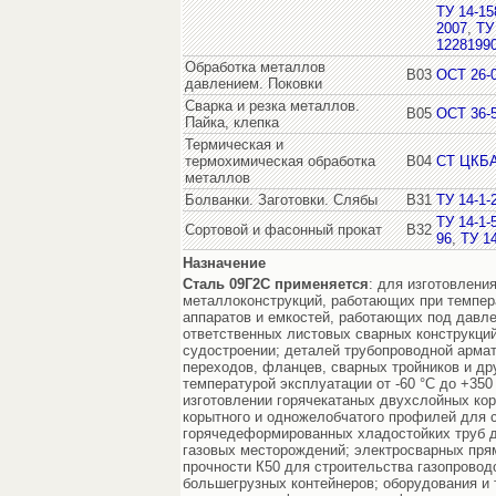
ТУ 14-15
2007
,
ТУ
1228199
Обработка металлов
В03
ОСТ 26-0
давлением. Поковки
Сварка и резка металлов.
В05
ОСТ 36-5
Пайка, клепка
Термическая и
термохимическая обработка
В04
СТ ЦКБА
металлов
Болванки. Заготовки. Слябы
В31
ТУ 14-1-
ТУ 14-1-
Сортовой и фасонный прокат
В32
96
,
ТУ 14
Назначение
Сталь 09Г2С
применяется
: для изготовлени
металлоконструкций, работающих при температ
аппаратов и емкостей, работающих под давлен
ответственных листовых сварных конструкци
судостроении; деталей трубопроводной армат
переходов, фланцев, сварных тройников и д
температурой эксплуатации от -60 °С до +350 
изготовлении горячекатаных двухслойных кор
корытного и одножелобчатого профилей для 
горячедеформированных хладостойких труб д
газовых месторождений; электросварных пря
прочности К50 для строительства газопровод
большегрузных контейнеров; оборудования и