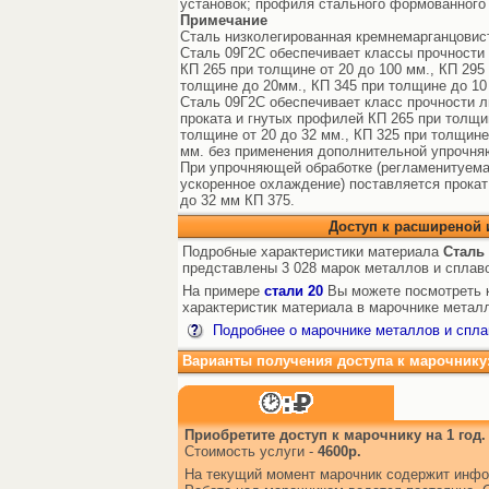
установок; профиля стального формованного 
Примечание
Сталь низколегированная кремнемарганцовист
Сталь 09Г2С обеспечивает классы прочности 
КП 265 при толщине от 20 до 100 мм., КП 295
толщине до 20мм., КП 345 при толщине до 10
Сталь 09Г2С обеспечивает класс прочности л
проката и гнутых профилей КП 265 при толщин
толщине от 20 до 32 мм., КП 325 при толщине
мм. без применения дополнительной упрочня
При упрочняющей обработке (регламенитуема
ускоренное охлаждение) поставляется прокат 
до 32 мм КП 375.
Доступ к расширеной
Подробные характеристики материала
Сталь
представлены 3 028 марок металлов и сплав
На примере
стали 20
Вы можете посмотреть к
характеристик материала в марочнике металл
Подробнее о марочнике металлов и спла
Варианты получения доступа к марочнику
Приобретите доступ к марочнику на 1 год.
Стоимость услуги -
4600р.
На текущий момент марочник содержит инфо