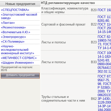
НТД регламентирующие качество
Новые предприятия
Классификация, номенклатура
«СПЕЦПОСТАВКА»
В20
ГОСТ 19
и общие нормы
«Златоустовский часовой
ГОСТ 11
завод»
8281-80
,
«Лантан»
Сортовой и фасонный прокат
В22
ГОСТ 11
«Резинотехника»
ГОСТ 25
14-15-14
«Волчематьев А.Ю.»
ГОСТ 82
«Электроресурс»
19903-74
«СК-Полимеры»
Листы и полосы
В23
73
,
ГОСТ
«Научно-
ТУ 14-1-
исследовательский
ГОСТ 10
инженерный институт»
14-1-182
«МЕТИНВЕСТ-СЕРВИС»
5241-93
,
Листы и полосы
В33
«Шадрин Инжиниринг»
0900-004
Предприятий на портале:
05764417
8578
302.02.1
Добавить предприятие
ГОСТ 873
9567-75
,
98
,
ГОСТ
Р 53383-
2000
,
ТУ
08620133
Трубы стальные и
В62
3Р-1430-
соединительные части к ним
1128-200
14-3Р-14
184-2000