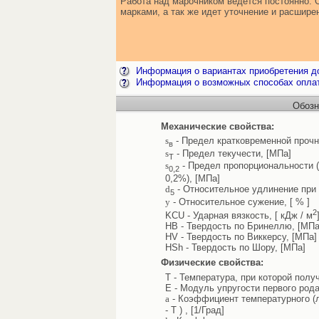
Работа над марочником ведется постоянно. 
марками, а так же идет уточнение и расшир
Информация о вариантах приобретения до
Информация о возможных способах опла
Обозн
Механические свойства:
s
- Предел кратковременной прочн
в
s
- Предел текучести, [МПа]
Т
s
- Предел пропорциональности 
0,2
0,2%), [МПа]
d
- Относительное удлинение при 
5
y
- Относительное сужение, [ % ]
2
KCU - Ударная вязкость, [ кДж / м
HB - Твердость по Бринеллю, [МПа
HV - Твердость по Виккерсу, [МПа]
HSh - Твердость по Шору, [МПа]
Физические свойства:
T - Температура, при которой полу
E - Модуль упругости первого рода
a
- Коэффициент температурного (л
- T ) , [1/Град]