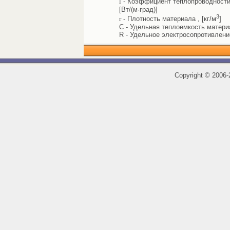
l
- Коэффициент теплопроводности 
[Вт/(м·град)]
3
r
- Плотность материала , [кг/м
]
C - Удельная теплоемкость материал
R - Удельное электросопротивлени
Copyright
©
2006-2