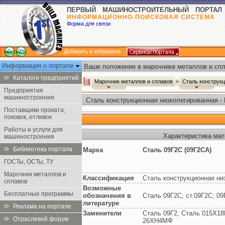
ПЕРВЫЙ МАШИНОСТРОИТЕЛЬНЫЙ ПОРТАЛ
ИНФОРМАЦИОННО-ПОИСКОВАЯ СИСТЕМА
Форма для связи
Добавить в избранное
Информация о портале
Ваше положение в марочнике металлов и спл
Каталоги предприятий
Марочник металлов и сплавов
Сталь конструк
Предприятия
машиностроения
Сталь конструкционная низколегированная -
Поставщики проката,
поковок, отливок
Работы и услуги для
Характеристика мат
машиностроения
Библиотека портала
Марка
Сталь 09Г2С (09Г2СА)
ГОСТы, ОСТы, ТУ
Марочник металлов и
Классификация
Сталь конструкционная ни
сплавов
Возможные
Бесплатные программы
обозначения в
Сталь 09Г2С; ст.09Г2С; 0
литературе
Реклама на портале
Заменители
Сталь 09Г2, Сталь 015Х1
Отраслевой форум
26ХН4МФ