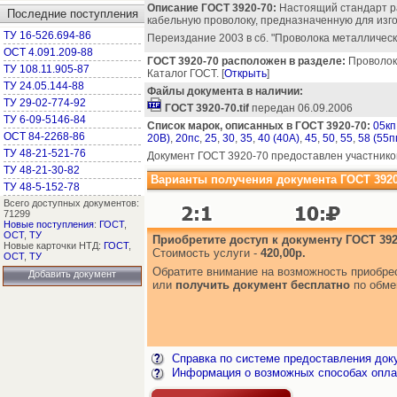
Описание ГОСТ 3920-70:
Настоящий стандарт р
Последние поступления
кабельную проволоку, предназначенную для изго
ТУ 16-526.694-86
Переиздание 2003 в сб. "Проволока металлическа
ОСТ 4.091.209-88
ГОСТ 3920-70 расположен в разделе:
Проволока
ТУ 108.11.905-87
Каталог ГОСТ. [
Открыть
]
ТУ 24.05.144-88
Файлы документа в наличии:
ТУ 29-02-774-92
ГОСТ 3920-70.tif
передан 06.09.2006
ТУ 6-09-5146-84
Список марок, описанных в ГОСТ 3920-70:
05кп
ОСТ 84-2268-86
20В)
,
20пс
,
25
,
30
,
35
,
40 (40А)
,
45
,
50
,
55
,
58 (55п
ТУ 48-21-521-76
Документ ГОСТ 3920-70 предоставлен участнико
ТУ 48-21-30-82
Варианты получения документа ГОСТ 3920
ТУ 48-5-152-78
Всего доступных документов:
71299
Новые поступления
:
ГОСТ
,
ОСТ
,
ТУ
Приобретите доступ к документу ГОСТ 392
Новые карточки НТД:
ГОСТ
,
Стоимость услуги -
420,00р.
ОСТ
,
ТУ
Обратите внимание на возможность приобр
Добавить документ
или
получить документ бесплатно
по обме
Справка по системе предоставления док
Информация о возможных способах опла