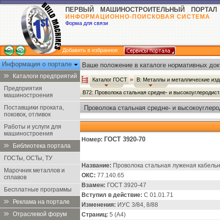
ПЕРВЫЙ МАШИНОСТРОИТЕЛЬНЫЙ ПОРТАЛ
ИНФОРМАЦИОННО-ПОИСКОВАЯ СИСТЕМА
Форма для связи
Добавить в избранное
Информация о портале
Ваше положение в каталоге нормативных док
Каталоги предприятий
Каталог ГОСТ
В: Металлы и металлические из
Предприятия
В72: Проволока стальная средне- и высокоуглеродис
машиностроения
Поставщики проката,
Проволока стальная средне- и высокоуглеро
поковок, отливок
Работы и услуги для
машиностроения
ГОСТ 3920-70
Номер:
Библиотека портала
ГОСТы, ОСТы, ТУ
Название:
Проволока стальная луженая кабельна
Марочник металлов и
ОКС:
77.140.65
сплавов
Взамен:
ГОСТ 3920-47
Бесплатные программы
Вступил в действие:
С 01.01.71
Реклама на портале
Изменения:
ИУС 3/84, 8/88
Отраслевой форум
Страниц:
5 (А4)