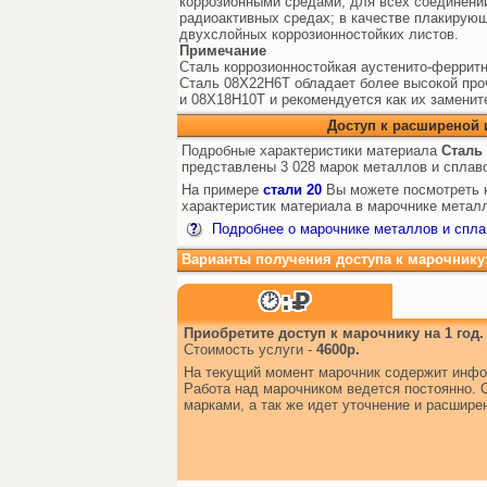
коррозионными средами; для всех соединени
радиоактивных средах; в качестве плакирующ
двухслойных коррозионностойких листов.
Примечание
Сталь коррозионностойкая аустенито-ферритн
Сталь 08Х22Н6Т обладает более высокой про
и 08Х18Н10Т и рекомендуется как их заменит
Доступ к расширеной
Подробные характеристики материала
Сталь
представлены 3 028 марок металлов и сплав
На примере
стали 20
Вы можете посмотреть к
характеристик материала в марочнике металл
Подробнее о марочнике металлов и спла
Варианты получения доступа к марочнику
Приобретите доступ к марочнику на 1 год.
Стоимость услуги -
4600р.
На текущий момент марочник содержит инфо
Работа над марочником ведется постоянно. 
марками, а так же идет уточнение и расшир