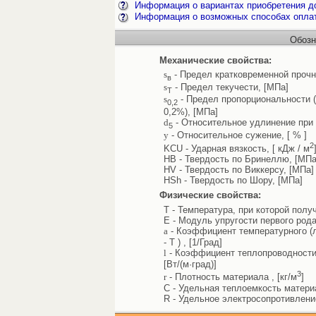
Информация о вариантах приобретения до
Информация о возможных способах опла
Обозн
Механические свойства:
s
- Предел кратковременной прочн
в
s
- Предел текучести, [МПа]
Т
s
- Предел пропорциональности 
0,2
0,2%), [МПа]
d
- Относительное удлинение при 
5
y
- Относительное сужение, [ % ]
2
KCU - Ударная вязкость, [ кДж / м
HB - Твердость по Бринеллю, [МПа
HV - Твердость по Виккерсу, [МПа]
HSh - Твердость по Шору, [МПа]
Физические свойства:
T - Температура, при которой полу
E - Модуль упругости первого рода
a
- Коэффициент температурного (л
- T ) , [1/Град]
l
- Коэффициент теплопроводности 
[Вт/(м·град)]
3
r
- Плотность материала , [кг/м
]
C - Удельная теплоемкость материал
R - Удельное электросопротивлени