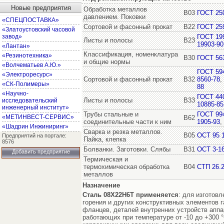
Новые предприятия
Обработка металлов
В03
ГОСТ 25
давлением. Поковки
«СПЕЦПОСТАВКА»
Сортовой и фасонный прокат
В22
ГОСТ 25
«Златоустовский часовой
завод»
ГОСТ 19
Листы и полосы
В23
19903-90
«Лантан»
Классификация, номенклатура
«Резинотехника»
В30
ГОСТ 56
и общие нормы
«Волчематьев А.Ю.»
ГОСТ 59
«Электроресурс»
Сортовой и фасонный прокат
В32
8560-78
,
«СК-Полимеры»
88
«Научно-
ГОСТ 44
Листы и полосы
В33
исследовательский
10885-85
инженерный институт»
Трубы стальные и
ГОСТ 99
«МЕТИНВЕСТ-СЕРВИС»
В62
соединительные части к ним
1905-93
,
«Шадрин Инжиниринг»
Сварка и резка металлов.
В05
ОСТ 95 
Предприятий на портале:
Пайка, клепка
8576
Болванки. Заготовки. Слябы
В31
ОСТ 3-1
Добавить предприятие
Термическая и
термохимическая обработка
В04
СТП 26.2
металлов
Назначение
Сталь 08Х22Н6Т
применяется
: для изготов
горения и других конструктивных элементов г
фланцев, деталей внутренних устройств аппа
работающих при температуре от -10 до +300 