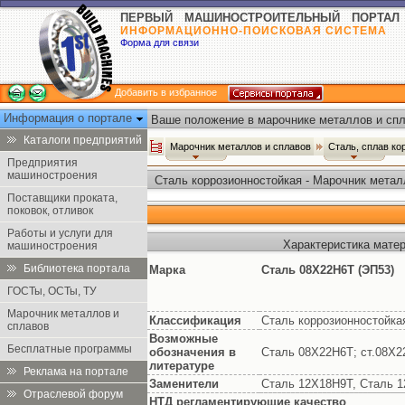
ПЕРВЫЙ МАШИНОСТРОИТЕЛЬНЫЙ ПОРТАЛ
ИНФОРМАЦИОННО-ПОИСКОВАЯ СИСТЕМА
Форма для связи
Добавить в избранное
Информация о портале
Ваше положение в марочнике металлов и спл
Каталоги предприятий
Марочник металлов и сплавов
Сталь, сплав ко
Предприятия
машиностроения
Сталь коррозионностойкая - Марочник метал
Поставщики проката,
поковок, отливок
Работы и услуги для
Характеристика мате
машиностроения
Библиотека портала
Марка
Сталь 08Х22Н6Т (ЭП53)
ГОСТы, ОСТы, ТУ
Марочник металлов и
Классификация
Сталь коррозионностойка
сплавов
Возможные
Бесплатные программы
обозначения в
Сталь 08Х22Н6Т; ст.08Х2
литературе
Реклама на портале
Заменители
Сталь 12Х18Н9Т, Сталь 1
Отраслевой форум
НТД регламентирующие качество