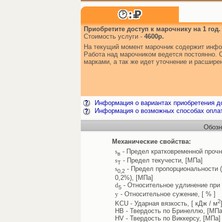
Приобретите доступ к марочнику на 1 год.
Стоимость услуги -
4600р.
На текущий момент марочник содержит инфо
Работа над марочником ведется постоянно. 
марками, а так же идет уточнение и расшир
Информация о вариантах приобретения до
Информация о возможных способах опла
Обозн
Механические свойства:
s
- Предел кратковременной прочн
в
s
- Предел текучести, [МПа]
Т
s
- Предел пропорциональности 
0,2
0,2%), [МПа]
d
- Относительное удлинение при 
5
y
- Относительное сужение, [ % ]
2
KCU - Ударная вязкость, [ кДж / м
HB - Твердость по Бринеллю, [МПа
HV - Твердость по Виккерсу, [МПа]