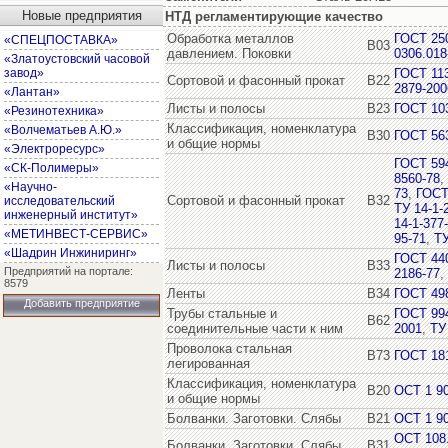
Новые предприятия
НТД регламентирующие качество
Обработка металлов
ГОСТ 25
«СПЕЦПОСТАВКА»
В03
давлением. Поковки
0306.018
«Златоустовский часовой
завод»
ГОСТ 11
Сортовой и фасонный прокат
В22
2879-200
«Лантан»
Листы и полосы
В23
ГОСТ 10
«Резинотехника»
Классификация, номенклатура
«Волчематьев А.Ю.»
В30
ГОСТ 56
и общие нормы
«Электроресурс»
ГОСТ 59
«СК-Полимеры»
8560-78
,
«Научно-
73
,
ГОСТ
Сортовой и фасонный прокат
В32
исследовательский
ТУ 14-1-
инженерный институт»
14-1-377
«МЕТИНВЕСТ-СЕРВИС»
95-71
,
ТУ
«Шадрин Инжиниринг»
ГОСТ 44
Листы и полосы
В33
Предприятий на портале:
2186-77
,
8579
Ленты
В34
ГОСТ 49
Добавить предприятие
Трубы стальные и
ГОСТ 99
В62
соединительные части к ним
2001
,
ТУ
Проволока стальная
В73
ГОСТ 18
легированная
Классификация, номенклатура
В20
ОСТ 1 9
и общие нормы
Болванки. Заготовки. Слябы
В21
ОСТ 1 9
ОСТ 108.
Болванки. Заготовки. Слябы
В31