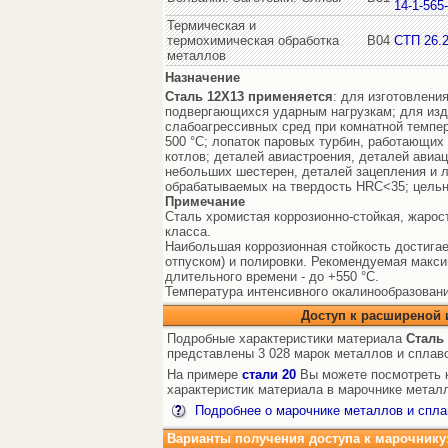
14-1-565
Термическая и
термохимическая обработка
В04
СТП 26.2
металлов
Назначение
Сталь 12Х13
применяется
: для изготовлени
подвергающихся ударным нагрузкам; для из
слабоагрессивных сред при комнатной темпер
500 °С; лопаток паровых турбин, работающих 
котлов; деталей авиастроения, деталей авиац
небольших шестерен, деталей зацепления и л
обрабатываемых на твердость HRC<35; цельн
Примечание
Сталь хромистая коррозионно-стойкая, жарос
класса.
Наибольшая коррозионная стойкость достигае
отпуском) и полировки. Рекомендуемая макси
длительного времени - до +550 °C.
Температура интенсивного окалинообразовани
Доступ к расширеной
Подробные характеристики материала
Сталь
представлены 3 028 марок металлов и сплав
На примере
стали 20
Вы можете посмотреть к
характеристик материала в марочнике металл
Подробнее о марочнике металлов и спла
Варианты получения доступа к марочнику