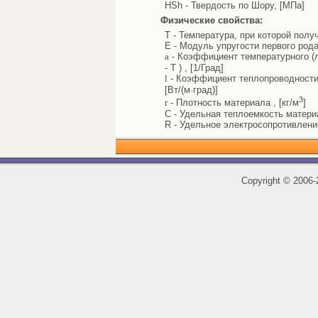
HSh - Твердость по Шору, [МПа]
Физические свойства:
T - Температура, при которой полу
E - Модуль упругости первого рода
a
- Коэффициент температурного (л
- T ) , [1/Град]
l
- Коэффициент теплопроводности 
[Вт/(м·град)]
3
r
- Плотность материала , [кг/м
]
C - Удельная теплоемкость материал
R - Удельное электросопротивлени
Copyright
©
2006-2