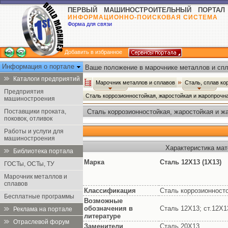
ПЕРВЫЙ МАШИНОСТРОИТЕЛЬНЫЙ ПОРТАЛ
ИНФОРМАЦИОННО-ПОИСКОВАЯ СИСТЕМА
Форма для связи
Добавить в избранное
Информация о портале
Ваше положение в марочнике металлов и спл
Каталоги предприятий
Марочник металлов и сплавов
Сталь, сплав ко
Предприятия
Сталь коррозионностойкая, жаростойкая и жаропрочн
машиностроения
Поставщики проката,
Сталь коррозионностойкая, жаростойкая и ж
поковок, отливок
Работы и услуги для
машиностроения
Характеристика мат
Библиотека портала
Марка
Сталь 12Х13 (1Х13)
ГОСТы, ОСТы, ТУ
Марочник металлов и
сплавов
Классификация
Сталь коррозионност
Бесплатные программы
Возможные
обозначения в
Сталь 12Х13; ст.12Х1
Реклама на портале
литературе
Отраслевой форум
Заменители
Сталь 20Х13