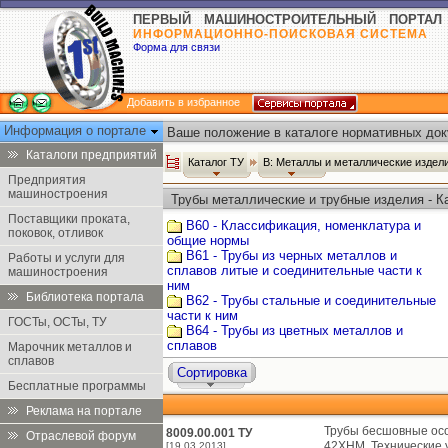
ПЕРВЫЙ МАШИНОСТРОИТЕЛЬНЫЙ ПОРТАЛ
ИНФОРМАЦИОННО-ПОИСКОВАЯ СИСТЕМА
Форма для связи
Добавить в избранное
Информация о портале
Ваше положение в каталоге нормативных док
Каталоги предприятий
Каталог ТУ
В: Металлы и металлические издел
Предприятия
машиностроения
Трубы металлические и трубные изделия - К
Поставщики проката,
В60 - Классификация, номенклатура и
поковок, отливок
общие нормы
В61 - Трубы из черных металлов и
Работы и услуги для
сплавов литые и соединительные части к
машиностроения
ним
Библиотека портала
В62 - Трубы стальные и соединительные
части к ним
ГОСТы, ОСТы, ТУ
В64 - Трубы из цветных металлов и
сплавов
Марочник металлов и
сплавов
Сортировка
Бесплатные программы
Реклама на портале
Трубы бесшовные осо
8009.00.001 ТУ
Отраслевой форум
42ХНМ. Технические 
[19.03.2013]