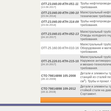
Трубы нефтепроводн
ОТТ-23.040.00-КТН-051-11
требования.
[13.09.2017]
Магистральный нефт
ОТТ-23.040.00-КТН-190-10
технические требова
[23.04.2014]
Трубы нефтепроводн
ОТТ-23.040.00-КТН-314-09
требования.
[23.04.2014]
Магистральный трубо
ОТТ-23.040.01-КТН-052-13
Отводы холодного гн
[24.10.2017]
требования.
Магистральный трубо
ОТТ-25.160.00-КТН-010-16
Оборудование и мат
требования.
Магистральный трубо
Наружное антикорроз
ОТТ-25.220.01-КТН-215-10
и механо-технологич
[24.10.2017]
требования.
Детали и элементы т
СТО 79814898 105-2008
станций из сталей пе
[28.10.2009]
2
см
). Трубы и прокат
Детали и элементы т
СТО 79814898 109-2012
стойкой стали на давл
[18.11.2019]
Сортамент.