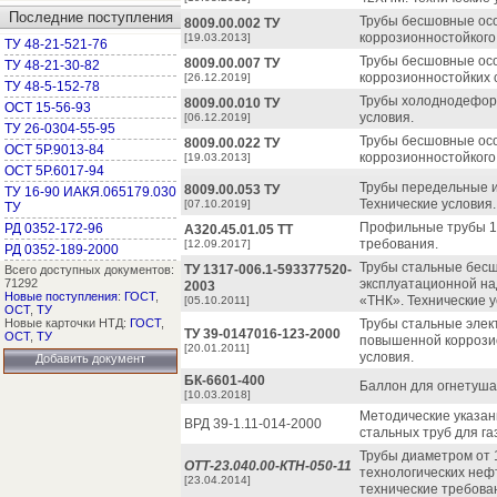
Последние поступления
Трубы бесшовные ос
8009.00.002 ТУ
коррозионностойкого
[19.03.2013]
ТУ 48-21-521-76
Трубы бесшовные ос
8009.00.007 ТУ
ТУ 48-21-30-82
коррозионностойких с
[26.12.2019]
ТУ 48-5-152-78
Трубы холоднодефор
8009.00.010 ТУ
ОСТ 15-56-93
условия.
[06.12.2019]
ТУ 26-0304-55-95
Трубы бесшовные ос
8009.00.022 ТУ
ОСТ 5Р.9013-84
коррозионностойкого
[19.03.2013]
ОСТ 5Р.6017-94
Трубы передельные и
8009.00.053 ТУ
ТУ 16-90 ИАКЯ.065179.030
Технические условия.
[07.10.2019]
ТУ
Профильные трубы 10
РД 0352-172-96
A320.45.01.05 ТТ
требования.
[12.09.2017]
РД 0352-189-2000
Трубы стальные бес
TУ 1317-006.1-593377520-
Всего доступных документов:
71292
эксплуатационной н
2003
Новые поступления
:
ГОСТ
,
«ТНК». Технические у
[05.10.2011]
ОСТ
,
ТУ
Новые карточки НТД:
ГОСТ
,
Трубы стальные эле
TУ 39-0147016-123-2000
ОСТ
,
ТУ
повышенной коррозио
[20.01.2011]
условия.
Добавить документ
БК-6601-400
Баллон для огнетушащ
[10.03.2018]
Методические указан
ВРД 39-1.11-014-2000
стальных труб для г
Трубы диаметром от 
ОТТ-23.040.00-КТН-050-11
технологических неф
[23.04.2014]
технические требова