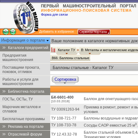
ПЕРВЫЙ МАШИНОСТРОИТЕЛЬНЫЙ ПОРТАЛ
ИНФОРМАЦИОННО-ПОИСКОВАЯ СИСТЕМА
Форма для связи
Добавить в избранное
Информация о портале
Ваше положение в каталоге нормативных док
Каталоги предприятий
Каталог ТУ
В: Металлы и металлические издел
Предприятия
В66: Баллоны стальные
машиностроения
Поставщики проката,
Баллоны стальные - Каталог ТУ
поковок, отливок
Сортировка
Работы и услуги для
машиностроения
Библиотека портала
БК-6601-400
Баллон для огнетушащего газа
ГОСТы, ОСТы, ТУ
[10.03.2018]
Марочник металлов и
Приемка в ремонт, ремонт и в
ТУ 03091263-94
сплавов
условия.
ТУ 108-721-77
Баллоны воздушные и гидравл
Бесплатные программы
3
ТУ 108-733-78
Сосуды САОР емкостью 25 м
Реклама на портале
Баллон стальной объемом 0,4л
Отраслевой форум
ТУ 12.43.32-78
Технические условия.