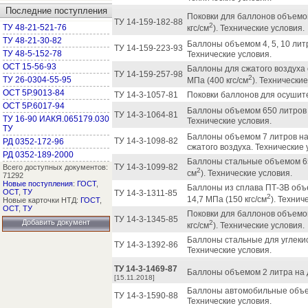
Последние поступления
Поковки для баллонов объемом
ТУ 14-159-182-88
2
ТУ 48-21-521-76
кгс/см
). Технические условия.
ТУ 48-21-30-82
Баллоны объемом 4, 5, 10 литр
ТУ 14-159-223-93
ТУ 48-5-152-78
Технические условия.
ОСТ 15-56-93
Баллоны для сжатого воздуха
ТУ 14-159-257-98
2
ТУ 26-0304-55-95
МПа (400 кгс/см
). Технические
ОСТ 5Р.9013-84
ТУ 14-3-1057-81
Поковки баллонов для осушите
ОСТ 5Р.6017-94
Баллоны объемом 650 литров 
ТУ 14-3-1064-81
ТУ 16-90 ИАКЯ.065179.030
Технические условия.
ТУ
Баллоны объемом 7 литров на 
ТУ 14-3-1098-82
РД 0352-172-96
сжатого воздуха. Технические 
РД 0352-189-2000
Баллоны стальные объемом 65
ТУ 14-3-1099-82
Всего доступных документов:
2
см
). Технические условия.
71292
Новые поступления
:
ГОСТ
,
Баллоны из сплава ПТ-ЗВ объе
ОСТ
,
ТУ
ТУ 14-3-1311-85
2
14,7 МПа (150 кгс/см
). Технич
Новые карточки НТД:
ГОСТ
,
ОСТ
,
ТУ
Поковки для баллонов объемом
ТУ 14-3-1345-85
Добавить документ
2
кгс/см
). Технические условия.
Баллоны стальные для углеки
ТУ 14-3-1392-86
Технические условия.
ТУ 14-3-1469-87
Баллоны объемом 2 литра на д
[15.11.2018]
Баллоны автомобильные объем
ТУ 14-3-1590-88
Технические условия.