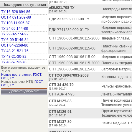
[15.03.2017]
Последние поступления
еК0.021.708 ТУ
Электроды никеле
ТУ 16-526.694-86
[09.02.2015]
Изделия порошков
ОСТ 4.091.209-88
ПДИР.373539.000-98 ТУ
приборов и радио
ТУ 108.11.905-87
Изделия порошков
ТУ 24.05.144-88
ПДИР.741239.000-01 ТУ
электрических ап
ТУ 29-02-774-92
СПТ 1960-001-00196115-2000
Твердые сплавы.
ТУ 6-09-5146-84
ОСТ 84-2268-86
Пластины сменные
СПТ 1960-002-00196115-00
фрезерования.
ТУ 48-21-521-76
ТУ 48-21-30-82
СПТ 1960-003-00196115-00
Изделия специал
ТУ 48-5-152-78
СПТ 1960-005-00196115-2000
Пластины твердо
Всего доступных документов:
СПТ 1960-006-00196115-00
Заголовки матриц
71299
Новые поступления
:
ГОСТ
,
СТ ТОО 39047093-2008
Кессоны водоохл
ОСТ
,
ТУ
[09.01.2017]
Новые карточки НТД:
ГОСТ
,
СТП 34 429-70
ОСТ
,
ТУ
Рельсы крановые.
[14.06.2017]
Добавить документ
СТП АВР 47-95
Лента биметаллич
Прутки горячекат
СТП М125-83
Технические усло
[20.12.2011]
Прутки горячекат
СТП М126-91
Технические усло
[20.12.2011]
СТП М137-80
Ленты медные. Со
[17.09.2010]