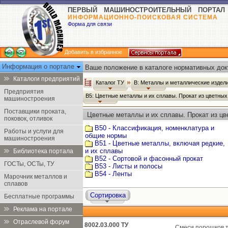
ПЕРВЫЙ МАШИНОСТРОИТЕЛЬНЫЙ ПОРТАЛ
ИНФОРМАЦИОННО-ПОИСКОВАЯ СИСТЕМА
Форма для связи
Добавить в избранное
Информация о портале
Ваше положение в каталоге нормативных док
Каталоги предприятий
Каталог ТУ
В: Металлы и металлические издел
Предприятия
В5: Цветные металлы и их сплавы. Прокат из цветны
машиностроения
Поставщики проката,
Цветные металлы и их сплавы. Прокат из цв
поковок, отливок
В50 - Классификация, номенклатура и
Работы и услуги для
общие нормы
машиностроения
В51 - Цветные металлы, включая редкие,
и их сплавы
Библиотека портала
В52 - Сортовой и фасонный прокат
ГОСТы, ОСТы, ТУ
В53 - Листы и полосы
В54 - Ленты
Марочник металлов и
сплавов
Сортировка
Бесплатные программы
Реклама на портале
Отраслевой форум
8002.03.000 ТУ
Смеси порошков т