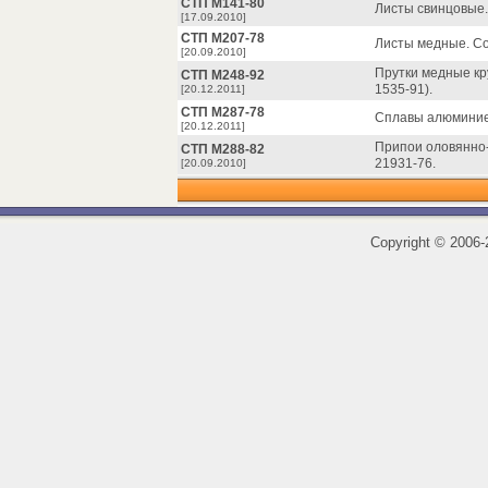
СТП М141-80
Листы свинцовые.
[17.09.2010]
СТП М207-78
Листы медные. Со
[20.09.2010]
Прутки медные кр
СТП М248-92
1535-91).
[20.12.2011]
СТП М287-78
Сплавы алюминие
[20.12.2011]
Припои оловянно-
СТП М288-82
21931-76.
[20.09.2010]
Copyright
©
2006-2