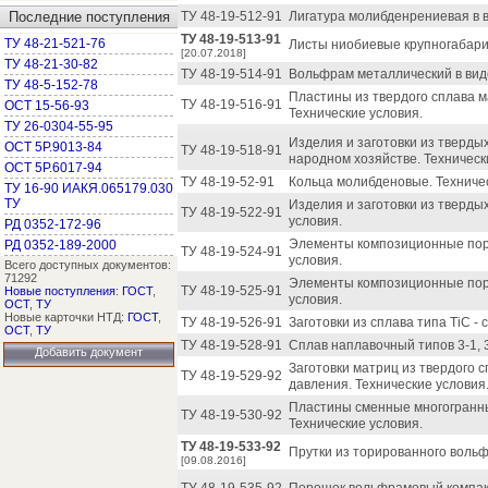
Последние поступления
ТУ 48-19-512-91
Лигатура молибденрениевая в в
ТУ 48-19-513-91
ТУ 48-21-521-76
Листы ниобиевые крупногабари
[20.07.2018]
ТУ 48-21-30-82
ТУ 48-19-514-91
Вольфрам металлический в виде
ТУ 48-5-152-78
Пластины из твердого сплава м
ТУ 48-19-516-91
ОСТ 15-56-93
Технические условия.
ТУ 26-0304-55-95
Изделия и заготовки из тверды
ОСТ 5Р.9013-84
ТУ 48-19-518-91
народном хозяйстве. Техническ
ОСТ 5Р.6017-94
ТУ 48-19-52-91
Кольца молибденовые. Техничес
ТУ 16-90 ИАКЯ.065179.030
ТУ
Изделия и заготовки из твердых
ТУ 48-19-522-91
условия.
РД 0352-172-96
Элементы композиционные пор
РД 0352-189-2000
ТУ 48-19-524-91
условия.
Всего доступных документов:
71292
Элементы композиционные пор
ТУ 48-19-525-91
Новые поступления
:
ГОСТ
,
условия.
ОСТ
,
ТУ
Новые карточки НТД:
ГОСТ
,
ТУ 48-19-526-91
Заготовки из сплава типа ТiС - 
ОСТ
,
ТУ
ТУ 48-19-528-91
Сплав наплавочный типов 3-1, 3-
Добавить документ
Заготовки матриц из твердого 
ТУ 48-19-529-92
давления. Технические условия
Пластины сменные многогранны
ТУ 48-19-530-92
Технические условия.
ТУ 48-19-533-92
Прутки из торированного вольф
[09.08.2016]