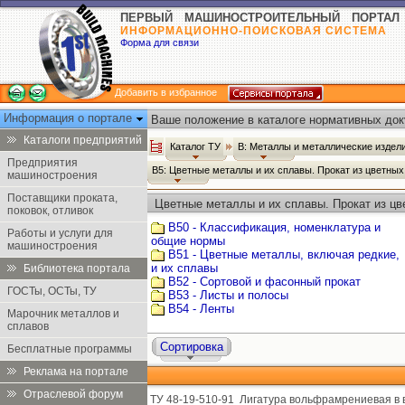
ПЕРВЫЙ МАШИНОСТРОИТЕЛЬНЫЙ ПОРТАЛ
ИНФОРМАЦИОННО-ПОИСКОВАЯ СИСТЕМА
Форма для связи
Добавить в избранное
Информация о портале
Ваше положение в каталоге нормативных док
Каталоги предприятий
Каталог ТУ
В: Металлы и металлические издел
Предприятия
В5: Цветные металлы и их сплавы. Прокат из цветны
машиностроения
Поставщики проката,
Цветные металлы и их сплавы. Прокат из цв
поковок, отливок
В50 - Классификация, номенклатура и
Работы и услуги для
общие нормы
машиностроения
В51 - Цветные металлы, включая редкие,
и их сплавы
Библиотека портала
В52 - Сортовой и фасонный прокат
ГОСТы, ОСТы, ТУ
В53 - Листы и полосы
В54 - Ленты
Марочник металлов и
сплавов
Сортировка
Бесплатные программы
Реклама на портале
Отраслевой форум
ТУ 48-19-510-91
Лигатура вольфрамрениевая в в