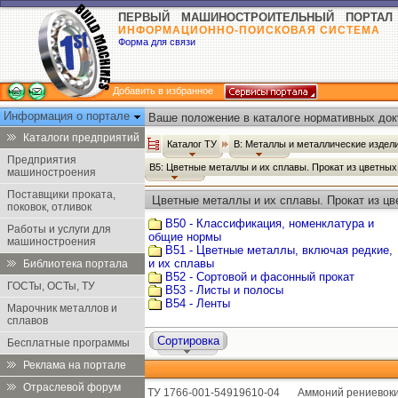
ПЕРВЫЙ МАШИНОСТРОИТЕЛЬНЫЙ ПОРТАЛ
ИНФОРМАЦИОННО-ПОИСКОВАЯ СИСТЕМА
Форма для связи
Добавить в избранное
Информация о портале
Ваше положение в каталоге нормативных док
Каталоги предприятий
Каталог ТУ
В: Металлы и металлические издел
Предприятия
В5: Цветные металлы и их сплавы. Прокат из цветны
машиностроения
Поставщики проката,
Цветные металлы и их сплавы. Прокат из цв
поковок, отливок
В50 - Классификация, номенклатура и
Работы и услуги для
общие нормы
машиностроения
В51 - Цветные металлы, включая редкие,
и их сплавы
Библиотека портала
В52 - Сортовой и фасонный прокат
ГОСТы, ОСТы, ТУ
В53 - Листы и полосы
В54 - Ленты
Марочник металлов и
сплавов
Сортировка
Бесплатные программы
Реклама на портале
Отраслевой форум
ТУ 1766-001-54919610-04
Аммоний рениевоки