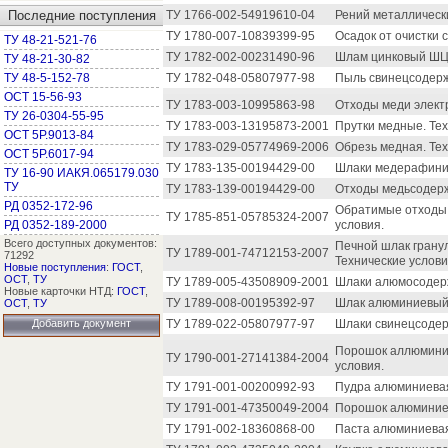
Последние поступления
ТУ 1766-002-54919610-04
Рений металлически
ТУ 1780-007-10839399-95
Осадок от очистки 
ТУ 48-21-521-76
ТУ 1782-002-00231490-96
Шлам цинковый ШЦ-
ТУ 48-21-30-82
ТУ 48-5-152-78
ТУ 1782-048-05807977-98
Пыль свинецсодерж
ОСТ 15-56-93
ТУ 1783-003-10995863-98
Отходы меди электр
ТУ 26-0304-55-95
ТУ 1783-003-13195873-2001
Прутки медные. Тех
ОСТ 5Р.9013-84
ТУ 1783-029-05774969-2006
Обрезь медная. Тех
ОСТ 5Р.6017-94
ТУ 1783-135-00194429-00
Шлаки медерафинир
ТУ 16-90 ИАКЯ.065179.030
ТУ
ТУ 1783-139-00194429-00
Отходы медьсодерж
РД 0352-172-96
Обратимые отходы 
ТУ 1785-851-05785324-2007
РД 0352-189-2000
условия.
Всего доступных документов:
Печной шлак грану
ТУ 1789-001-74712153-2007
71292
Технические услови
Новые поступления
:
ГОСТ
,
ОСТ
,
ТУ
ТУ 1789-005-43508909-2001
Шлаки алюмосодерж
Новые карточки НТД:
ГОСТ
,
ТУ 1789-008-00195392-97
Шлак алюминиевый.
ОСТ
,
ТУ
Добавить документ
ТУ 1789-022-05807977-97
Шлаки свинецсодер
Порошок аллюминие
ТУ 1790-001-27141384-2004
условия.
ТУ 1791-001-00200992-93
Пудра алюминиевая
ТУ 1791-001-47350049-2004
Порошок алюминиев
ТУ 1791-002-18360868-00
Паста алюминиевая