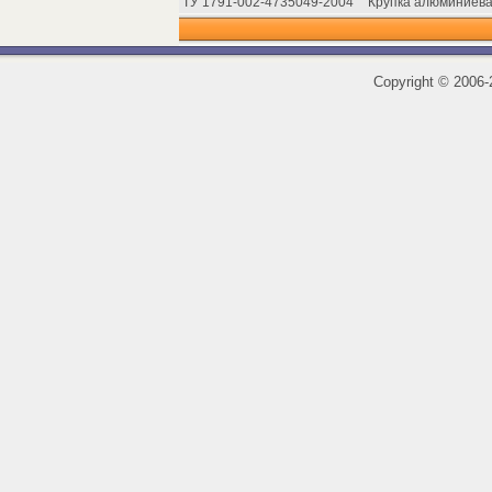
ТУ 1791-002-4735049-2004
Крупка алюминиевая
Copyright
©
2006-2