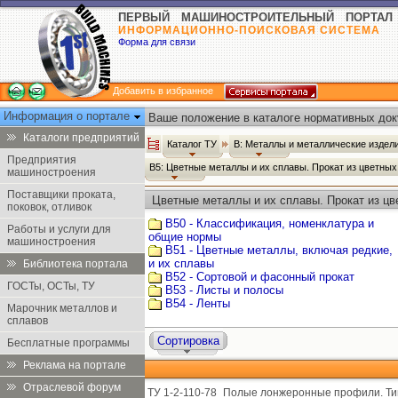
ПЕРВЫЙ МАШИНОСТРОИТЕЛЬНЫЙ ПОРТАЛ
ИНФОРМАЦИОННО-ПОИСКОВАЯ СИСТЕМА
Форма для связи
Добавить в избранное
Информация о портале
Ваше положение в каталоге нормативных док
Каталоги предприятий
Каталог ТУ
В: Металлы и металлические издел
Предприятия
В5: Цветные металлы и их сплавы. Прокат из цветны
машиностроения
Поставщики проката,
Цветные металлы и их сплавы. Прокат из цв
поковок, отливок
В50 - Классификация, номенклатура и
Работы и услуги для
общие нормы
машиностроения
В51 - Цветные металлы, включая редкие,
и их сплавы
Библиотека портала
В52 - Сортовой и фасонный прокат
ГОСТы, ОСТы, ТУ
В53 - Листы и полосы
В54 - Ленты
Марочник металлов и
сплавов
Сортировка
Бесплатные программы
Реклама на портале
Отраслевой форум
ТУ 1-2-110-78
Полые лонжеронные профили. Тип