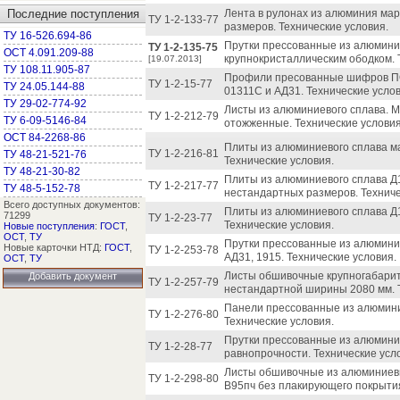
Последние поступления
Лента в рулонах из алюминия мар
ТУ 1-2-133-77
размеров. Технические условия.
ТУ 16-526.694-86
Прутки прессованные из алюмини
ТУ 1-2-135-75
ОСТ 4.091.209-88
крупнокристаллическим ободком. 
[19.07.2013]
ТУ 108.11.905-87
Профили пресованные шифров ПО 
ТУ 1-2-15-77
ТУ 24.05.144-88
01311С и АД31. Технические услов
ТУ 29-02-774-92
Листы из алюминиевого сплава. М
ТУ 1-2-212-79
ТУ 6-09-5146-84
отожженные. Технические условия
ОСТ 84-2268-86
Плиты из алюминиевого сплава м
ТУ 1-2-216-81
ТУ 48-21-521-76
Технические условия.
ТУ 48-21-30-82
Плиты из алюминиевого сплава Д
ТУ 1-2-217-77
ТУ 48-5-152-78
нестандартных размеров. Техниче
Всего доступных документов:
Плиты из алюминиевого сплава Д
71299
ТУ 1-2-23-77
Технические условия.
Новые поступления
:
ГОСТ
,
ОСТ
,
ТУ
Прутки прессованные из алюмини
Новые карточки НТД:
ГОСТ
,
ТУ 1-2-253-78
АД31, 1915. Технические условия.
ОСТ
,
ТУ
Листы обшивочные крупногабарит
Добавить документ
ТУ 1-2-257-79
нестандартной ширины 2080 мм. Т
Панели прессованные из алюмини
ТУ 1-2-276-80
Технические условия.
Прутки прессованные из алюмини
ТУ 1-2-28-77
равнопрочности. Технические усл
Листы обшивочные из алюминиевых
ТУ 1-2-298-80
В95пч без плакирующего покрытия