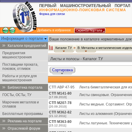
ПЕРВЫЙ МАШИНОСТРОИТЕЛЬНЫЙ ПОРТАЛ
ИНФОРМАЦИОННО-ПОИСКОВАЯ СИСТЕМА
Форма для связи
Добавить в избранное
Информация о портале
Ваше положение в каталоге нормативных док
Каталоги предприятий
Каталог ТУ
В: Металлы и металлические издел
Предприятия
машиностроения
Листы и полосы - Каталог ТУ
Поставщики проката,
поковок, отливок
Сортировка
Работы и услуги для
машиностроения
СТП АВР 47-95
Лента биметаллическая для из
Библиотека портала
СТП М141-80
ГОСТы, ОСТы, ТУ
Листы свинцовые. Ограничение
[17.09.2010]
Марочник металлов и
СТП М207-78
Листы медные. Сортамент. Огр
сплавов
[20.09.2010]
СТП М362-82
Бесплатные программы
Листы из алюминия (Ограничен
[21.12.2011]
Реклама на портале
СТП М363-80
Листы латунные. Технические 
[15.12.2011]
Отраслевой форум