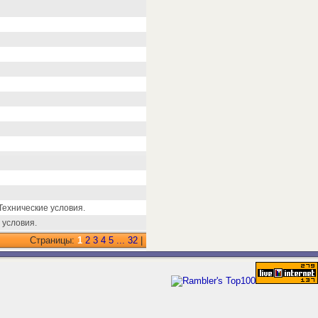
ехнические условия.
 условия.
Страницы:
1
2
3
4
5
...
32
|