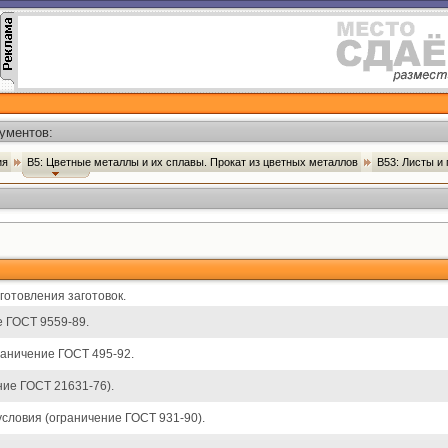
ументов:
ия
В5: Цветные металлы и их сплавы. Прокат из цветных металлов
В53: Листы и
готовления заготовок.
 ГОСТ 9559-89.
аничение ГОСТ 495-92.
ие ГОСТ 21631-76).
условия (ограничение ГОСТ 931-90).