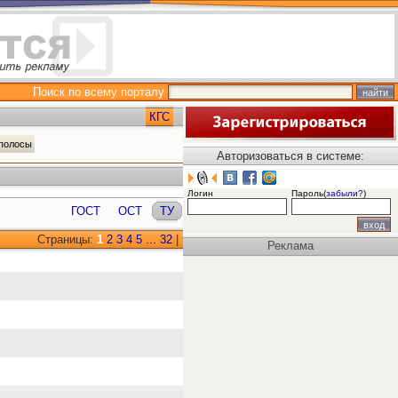
Поиск по всему порталу
КГС
 полосы
Авторизоваться в системе:
Логин
Пароль(
забыли?
)
ГОСТ
ОСТ
ТУ
Страницы:
1
2
3
4
5
...
32
|
Реклама