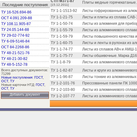
СТП М371-87
Плиты медные горячекатаные. 
Последние поступления
[15.12.2011]
ТУ 1-1-1513-92
Листы гофрированные из алюми
ТУ 16-526.694-86
ТУ 1-1-21-75
Листы и плиты из сплава САВ-1
ОСТ 4.091.209-88
ТУ 1-1-50-74
Листы из алюминия для прибор
ТУ 108.11.905-87
ТУ 24.05.144-88
ТУ 1-1-55-79
Листы из алюминиевого сплава.
ТУ 29-02-774-92
ТУ 1-1-59-79
Листы повышенного качества и
ТУ 6-09-5146-84
ТУ 1-1-60-75
Листы и ленты в рулонах из а
ОСТ 84-2268-86
ТУ 1-1-74-77
Листы из сплавов АВч и АМШ-1.
ТУ 48-21-521-76
ТУ 1-1-75-77
Листы обшивочные. Марка Д16А
ТУ 48-21-30-82
ТУ 1-1-8-79
Листы из алюминиевого сплава
ТУ 48-5-152-78
Всего доступных документов:
ТУ 1-1-82-87
Листы и круги из алюминиевого
71299
ТУ 1-1-96-87
Листы тонкие из алюминиевых 
Новые поступления
:
ГОСТ
,
ОСТ
,
ТУ
ТУ 1-2-101-76
Прессованные панели ПК 10003
Новые карточки НТД:
ГОСТ
,
ОСТ
,
ТУ
ТУ 1-2-103-80
Листы из алюминиевого сплава
Добавить документ
ТУ 1-2-107-77
Листы из алюминиевого сплава