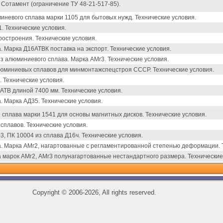
Сотамент (ограничение ТУ 48-21-517-85).
невого сплава марки 1105 для бытовых нужд. Технические условия.
. Технические условия.
остроения. Технические условия.
 Марка Д16АТВК поставка на экспорт. Технические условия.
з алюминиевого сплава. Марка АМг3. Технические условия.
люминиевых сплавов для минмонтажспецстроя СССР. Технические условия.
 Технические условия.
ТВ длиной 7400 мм. Технические условия.
. Марка АД35. Технические условия.
 сплава марки 1541 для основы магнитных дисков. Технические условия.
сплавов. Технические условия.
, ПК 10004 из сплава Д16ч. Технические условия.
. Марка АМг2, нагартованные с регламентированной степенью деформации. Т
 марок АМг2, АМг3 полунагартованные нестандартного размера. Технические
Copyright
©
2006-2026, All rights reserved.