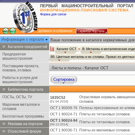
ПЕРВЫЙ МАШИНОСТРОИТЕЛЬНЫЙ ПОРТАЛ
ИНФОРМАЦИОННО-ПОИСКОВАЯ СИСТЕМА
Форма для связи
Добавить в избранное
Информация о портале
Ваше положение в каталоге нормативных док
Каталоги предприятий
Каталог ОСТ
В: Металлы и металлические изд
Предприятия
В5: Цветные металлы и их сплавы. Прокат из цветны
машиностроения
Поставщики проката,
Листы и полосы - Каталог ОСТ
поковок, отливок
Работы и услуги для
Сортировка
машиностроения
Библиотека портала
ГОСТы, ОСТы, ТУ
Отраслевая нормаль авиационн
1835С52
сплавов.
[01.04.2016]
Марочник металлов и
ОСТ 1 90009-76
Полосы прессованные из алюми
сплавов
ОСТ 1 90024-71
Плиты из титановых сплавов.
Бесплатные программы
ОСТ 1 90024-94
Плиты из титановых сплавов.
Реклама на портале
[09.12.2014]
ОСТ 1 90036-71
Плиты из магниевых сплавов.
Отраслевой форум