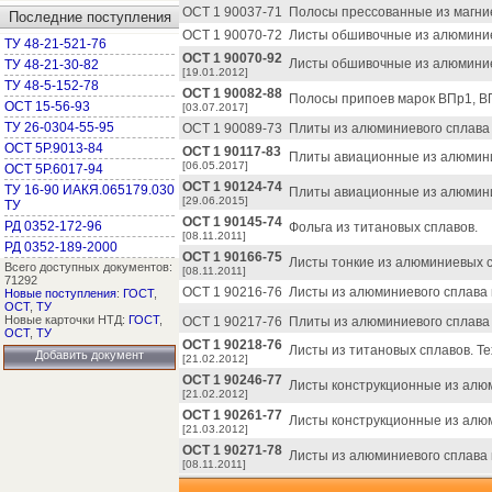
ОСТ 1 90037-71
Полосы прессованные из магни
Последние поступления
ОСТ 1 90070-72
Листы обшивочные из алюминиев
ТУ 48-21-521-76
ОСТ 1 90070-92
Листы обшивочные из алюминиев
ТУ 48-21-30-82
[19.01.2012]
ТУ 48-5-152-78
ОСТ 1 90082-88
Полосы припоев марок ВПр1, ВП
ОСТ 15-56-93
[03.07.2017]
ТУ 26-0304-55-95
ОСТ 1 90089-73
Плиты из алюминиевого сплава 
ОСТ 5Р.9013-84
ОСТ 1 90117-83
Плиты авиационные из алюмини
[06.05.2017]
ОСТ 5Р.6017-94
ОСТ 1 90124-74
ТУ 16-90 ИАКЯ.065179.030
Плиты авиационные из алюмини
[29.06.2015]
ТУ
ОСТ 1 90145-74
РД 0352-172-96
Фольга из титановых сплавов.
[08.11.2011]
РД 0352-189-2000
ОСТ 1 90166-75
Листы тонкие из алюминиевых с
Всего доступных документов:
[08.11.2011]
71292
ОСТ 1 90216-76
Листы из алюминиевого сплава 
Новые поступления
:
ГОСТ
,
ОСТ
,
ТУ
Новые карточки НТД:
ГОСТ
,
ОСТ 1 90217-76
Плиты из алюминиевого сплава
ОСТ
,
ТУ
ОСТ 1 90218-76
Листы из титановых сплавов. Т
Добавить документ
[21.02.2012]
ОСТ 1 90246-77
Листы конструкционные из алю
[21.02.2012]
ОСТ 1 90261-77
Листы конструкционные из алюм
[21.03.2012]
ОСТ 1 90271-78
Листы из алюминиевого сплава 
[08.11.2011]