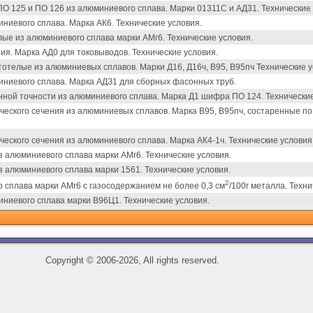
125 и ПО 126 из алюминиевого сплава. Марки 01311С и АД31. Технические 
иевого сплава. Марка АК6. Технические условия.
е из алюминиевого сплава марки АМг6. Технические условия.
я. Марка АД0 для токовыводов. Технические условия.
телые из алюминиевых сплавов. Марки Д16, Д16ч, В95, В95пч Технические у
ниевого сплава. Марка АДЗ1 для сборных фасонных труб.
ой точности из алюминиевого сплава. Марка Д1 шифра ПО 124. Технические
ского сечения из алюминиевых сплавов. Марка В95, В95пч, состаренные по
ского сечения из алюминиевого сплава. Марка АК4-1ч. Технические условия
алюминиевого сплава марки АМг6. Технические условия.
алюминиевого сплава марки 1561. Технические условия.
2
сплава марки АМг6 с газосодержанием не более 0,3 см
/100г металла. Техни
иевого сплава марки В96Ц1. Технические условия.
Copyright
©
2006-2026, All rights reserved.