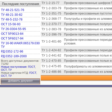
ТУ 1-2-15-77
Профили пресованные шифров ПО 
Последние поступления
ТУ 1-2-303-79
Профили прессованные из алюмин
ТУ 48-21-521-76
ТУ 1-2-351-75
Профили прессованные пустотелы
ТУ 48-21-30-82
ТУ 1-2-368-77
Полутрубы и профили из алюмини
ТУ 48-5-152-78
ТУ 1-2-370-77
Профили прессованные полупусто
ОСТ 15-56-93
ТУ 26-0304-55-95
ТУ 1-2-383-78
Профили прессованные из алюми
ОСТ 5Р.9013-84
ТУ 1-2-396-79
Профили прессованные повышенн
ОСТ 5Р.6017-94
Профили прессованные периодиче
ТУ 1-2-401-80
ТУ 16-90 ИАКЯ.065179.030
условия.
ТУ
ТУ 1-2-424-82
Профили прессованные периодиче
РД 0352-172-96
ТУ 1-2-441-82
Профили прессованные полые из 
РД 0352-189-2000
ТУ 1-2-470-85
Профили прессованные полые из 
Всего доступных документов:
71292
ТУ 1-2-475-85
Полуфабрикаты из алюминиевого 
Новые поступления
:
ГОСТ
,
ОСТ
,
ТУ
ТУ 1-2-486-86
Профили прессованные из алюмин
Новые карточки НТД:
ГОСТ
,
ОСТ
,
ТУ
Добавить документ