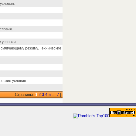
условия.
словия.
 условия.
 смягчающему режиму. Технические
.
ческие условия.
Страницы:
1
2
3
4
5
...
7
|