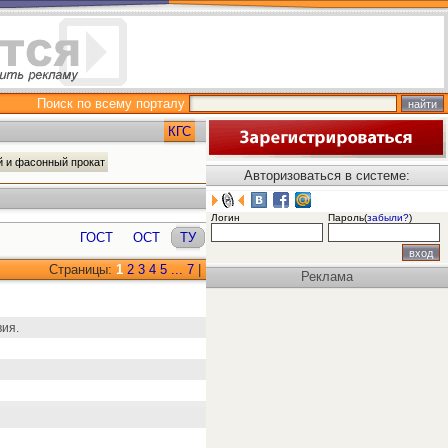
Поиск по всему порталу
КГС
й и фасонный прокат
Авторизоваться в системе:
Логин
Пароль(
забыли?
)
ГОСТ
ОСТ
ТУ
Страницы:
1
2
3
4
5
...
7
|
Реклама
вия.