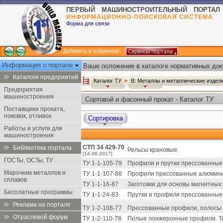
ПЕРВЫЙ МАШИНОСТРОИТЕЛЬНЫЙ ПОРТАЛ
ИНФОРМАЦИОННО-ПОИСКОВАЯ СИСТЕМА
Форма для связи
Добавить в избранное
Информация о портале
Ваше положение в каталоге нормативных док
Каталоги предприятий
Каталог ТУ
В: Металлы и металлические издел
Предприятия
машиностроения
Сортовой и фасонный прокат - Каталог ТУ
Поставщики проката,
поковок, отливок
Сортировка
Работы и услуги для
машиностроения
СТП 34 429-70
Библиотека портала
Рельсы крановые.
[14.06.2017]
ГОСТы, ОСТы, ТУ
ТУ 1-1-105-79
Профили и прутки прессованные 
Марочник металлов и
ТУ 1-1-107-88
Профили прессованные алюминие
сплавов
ТУ 1-1-16-87
Заготовки для основы магнитных 
Бесплатные программы
ТУ 1-1-24-83
Прутки и профили прессованные 
Реклама на портале
ТУ 1-2-108-77
Прессованные профили, полосы и 
Отраслевой форум
ТУ 1-2-110-78
Полые лонжеронные профили. Тип