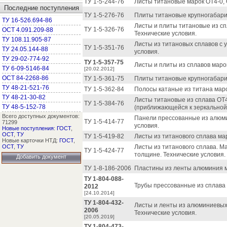
ТУ 1-5-244-76
Листы титановые марок ОТ4-0, 
Последние поступления
ТУ 1-5-276-76
Плиты титановые крупногабарит
ТУ 16-526.694-86
Листы и плиты титановые из сп
ТУ 1-5-326-76
ОСТ 4.091.209-88
Технические условия.
ТУ 108.11.905-87
Листы из титановых сплавов с 
ТУ 1-5-351-76
ТУ 24.05.144-88
условия.
ТУ 29-02-774-92
ТУ 1-5-357-75
Листы и плиты из сплавов марок
ТУ 6-09-5146-84
[20.02.2012]
ОСТ 84-2268-86
ТУ 1-5-361-75
Плиты титановые крупногабарит
ТУ 48-21-521-76
ТУ 1-5-362-84
Полосы катаные из титана марок
ТУ 48-21-30-82
Листы титановые из сплава ОТ
ТУ 1-5-384-76
ТУ 48-5-152-78
(приближающейся к зеркальной)
Всего доступных документов:
Панели прессованные из алюмин
ТУ 1-5-414-77
71299
условия.
Новые поступления
:
ГОСТ
,
ОСТ
,
ТУ
ТУ 1-5-419-82
Листы из титанового сплава ма
Новые карточки НТД:
ГОСТ
,
ОСТ
,
ТУ
Листы из титанового сплава. 
ТУ 1-5-424-77
толщине. Технические условия.
Добавить документ
ТУ 1-8-186-2006
Пластины из ленты алюминия ма
ТУ 1-804-088-
Трубы прессованные из сплава 
2012
[24.10.2014]
ТУ 1-804-432-
Листы и ленты из алюминиевых
2006
Технические условия.
[20.05.2019]
ТУ 1-804-473-