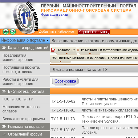
ПЕРВЫЙ МАШИНОСТРОИТЕЛЬНЫЙ ПОРТАЛ
ИНФОРМАЦИОННО-ПОИСКОВАЯ СИСТЕМА
Форма для связи
Добавить в избранное
Информация о портале
Ваше положение в каталоге нормативных док
Каталоги предприятий
Каталог ТУ
В: Металлы и металлические издел
Предприятия
В5: Цветные металлы и их сплавы. Прокат из цветны
машиностроения
Поставщики проката,
Листы и полосы - Каталог ТУ
поковок, отливок
Работы и услуги для
Сортировка
машиностроения
Библиотека портала
ГОСТы, ОСТы, ТУ
Листы и плиты повышенного кач
ТУ 1-5-106-82
Технические условия.
Марочник металлов и
ТУ 1-5-110-81
Листы из титановых сплавов мар
сплавов
Полосы из титана марок ВТ1-0
Бесплатные программы
ТУ 1-5-111-73
Технические условия.
Реклама на портале
Панели прессованные из алюми
ТУ 1-5-131-80
условия.
Отраслевой форум