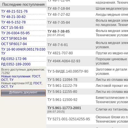
ТУ 48-7-12-84
назначения. Технич
Последние поступления
ТУ 48-7-18-84
Шлам медеэлектрол
ТУ 48-21-521-76
ТУ 48-7-27-82
Аноды медные огне
ТУ 48-21-30-82
Фольга медная эле
ТУ 48-5-152-78
ТУ 48-7-35-84
по лицензии. Техни
ОСТ 15-56-93
Фольга медная эле
ТУ 48-7-38-85
ТУ 26-0304-55-95
Технические услови
[02.07.2014]
ОСТ 5Р.9013-84
Фольга медная эле
ОСТ 5Р.6017-94
ТУ 48-7-6-81
условия.
ТУ 16-90 ИАКЯ.065179.030
ТУ 4821-707-80
Прутки из медно-ни
ТУ
РД 0352-172-96
Порошки цинковые 
ТУ 494К-А064-02-93
условия.
РД 0352-189-2000
Заготовки и детали
Всего доступных документов:
ТУ 5-ВИДЕ.140.095ТУ-90
71292
условия.
Новые поступления
:
ГОСТ
,
ТУ 5.961-11094-78
Листы из сплава ма
ОСТ
,
ТУ
Новые карточки НТД:
ГОСТ
,
ТУ 5.961-11122-79
Листовой прокат из
ОСТ
,
ТУ
ТУ 5.961-11155-80
Листы из сплава ма
Добавить документ
Биметаллические п
ТУ 5.961-11500-92
Технические услови
ТУ 5.961-11773-2001
Слитки из титановы
[06.07.2015]
Оконные блоки из 
ТУ 5271-001-32514255-95
Технические услови