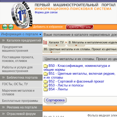
ПЕРВЫЙ МАШИНОСТРОИТЕЛЬНЫЙ ПОРТАЛ
ИНФОРМАЦИОННО-ПОИСКОВАЯ СИСТЕМА
Форма для связи
Добавить в избранное
Информация о портале
Ваше положение в каталоге нормативных док
Каталоги предприятий
Каталог ТУ
В: Металлы и металлические издел
Предприятия
В5: Цветные металлы и их сплавы. Прокат из цветны
машиностроения
Поставщики проката,
Цветные металлы и их сплавы. Прокат из цв
поковок, отливок
В50 - Классификация, номенклатура и
Работы и услуги для
общие нормы
машиностроения
В51 - Цветные металлы, включая редкие,
и их сплавы
Библиотека портала
В52 - Сортовой и фасонный прокат
ГОСТы, ОСТы, ТУ
В53 - Листы и полосы
В54 - Ленты
Марочник металлов и
сплавов
Сортировка
Бесплатные программы
Реклама на портале
Отраслевой форум
Фольга медная эле