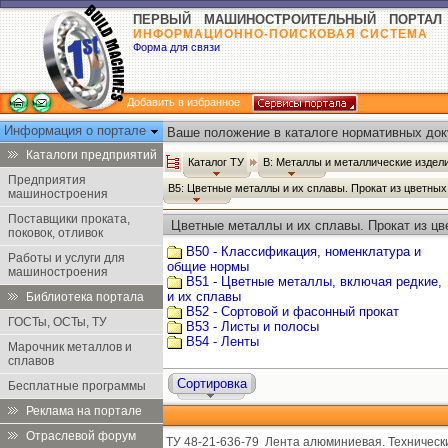
ПЕРВЫЙ МАШИНОСТРОИТЕЛЬНЫЙ ПОРТАЛ
ИНФОРМАЦИОННО-ПОИСКОВАЯ СИСТЕМА
Форма для связи
Добавить в избранное
Информация о портале
Ваше положение в каталоге нормативных док
Каталоги предприятий
Каталог ТУ
В: Металлы и металлические издел
Предприятия
В5: Цветные металлы и их сплавы. Прокат из цветны
машиностроения
Поставщики проката,
Цветные металлы и их сплавы. Прокат из цв
поковок, отливок
В50 - Классификация, номенклатура и
Работы и услуги для
общие нормы
машиностроения
В51 - Цветные металлы, включая редкие,
и их сплавы
Библиотека портала
В52 - Сортовой и фасонный прокат
ГОСТы, ОСТы, ТУ
В53 - Листы и полосы
В54 - Ленты
Марочник металлов и
сплавов
Сортировка
Бесплатные программы
Реклама на портале
Отраслевой форум
ТУ 48-21-636-79
Лента алюминиевая. Технически