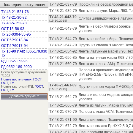
Последние поступления
ТУ 48-21-637-79
Профили из бескислородной мед
ТУ 48-21-639-79
Ленты из латуни. Марка Л63. Те
ТУ 48-21-521-76
ТУ 48-21-642-79
ТУ 48-21-30-82
Слитки цилиндрические латунны
[15.10.2015]
ТУ 48-5-152-78
Ленты из бериллиевой бронзы,
ТУ 48-21-643-79
ОСТ 15-56-93
условия.
ТУ 26-0304-55-95
ТУ 48-21-644-79
Ленты из нейзильбера. Техниче
ОСТ 5Р.9013-84
ТУ 48-21-647-79
Прутки из сплава "Никоси". Тех
ОСТ 5Р.6017-94
ТУ 16-90 ИАКЯ.065179.030
ТУ 48-21-654-92
Ленты латунные марки Л90. Тех
ТУ
ТУ 48-21-656-85
Лента латунная марки Л68, Л70.
РД 0352-172-96
ТУ 48-21-660-79
Лента из сплава АМц. Техничес
РД 0352-189-2000
Полосы и проволока медногерм
Всего доступных документов:
ТУ 48-21-662-79
ПМГрН5-2,5В (№ 507), ПМГрК4-2
71292
условия.
Новые поступления
:
ГОСТ
,
ОСТ
,
ТУ
ТУ 48-21-663-89
Новые карточки НТД:
ГОСТ
,
Прутки припоя марки ПМФОЦр6-4
[15.02.2019]
ОСТ
,
ТУ
Листы и полосы медные холодн
Добавить документ
ТУ 48-21-664-79
условия.
ТУ 48-21-666-79
Лента из латуни. Марка Л90 мяг
ТУ 48-21-670-79
Полосы сплава АСМ. Техническ
ТУ 48-21-671-90
Листы цинковые. Технические у
ТУ 48-21-672-79
Ленты из сплава БрНХК2,5-0,7-0
ТУ 48-21-673-79
Спецпрофили латунные для кор