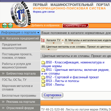
ПЕРВЫЙ МАШИНОСТРОИТЕЛЬНЫЙ ПОРТАЛ
ИНФОРМАЦИОННО-ПОИСКОВАЯ СИСТЕМА
Форма для связи
Добавить в избранное
Информация о портале
Ваше положение в каталоге нормативных док
Каталоги предприятий
Каталог ТУ
В: Металлы и металлические издел
Предприятия
В5: Цветные металлы и их сплавы. Прокат из цветны
машиностроения
Поставщики проката,
Цветные металлы и их сплавы. Прокат из цв
поковок, отливок
В50 - Классификация, номенклатура и
Работы и услуги для
общие нормы
машиностроения
В51 - Цветные металлы, включая редкие,
и их сплавы
Библиотека портала
В52 - Сортовой и фасонный прокат
ГОСТы, ОСТы, ТУ
В53 - Листы и полосы
В54 - Ленты
Марочник металлов и
сплавов
Сортировка
Бесплатные программы
Реклама на портале
Отраслевой форум
ТУ 48-21-520-86
Листы из латуни марки ЛЖМц 59