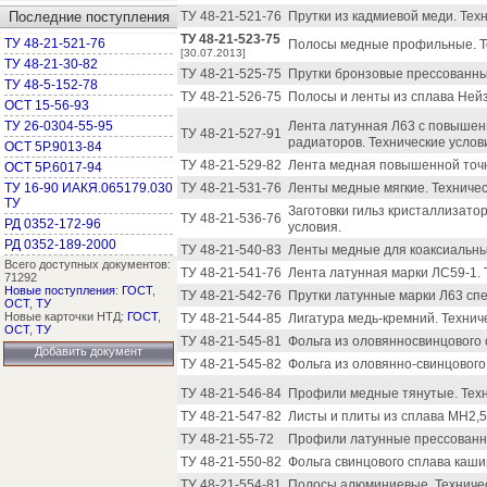
Последние поступления
ТУ 48-21-521-76
Прутки из кадмиевой меди. Тех
ТУ 48-21-523-75
ТУ 48-21-521-76
Полосы медные профильные. Те
[30.07.2013]
ТУ 48-21-30-82
ТУ 48-21-525-75
Прутки бронзовые прессованные
ТУ 48-5-152-78
ТУ 48-21-526-75
Полосы и ленты из сплава Нейз
ОСТ 15-56-93
ТУ 26-0304-55-95
Лента латунная Л63 с повышен
ТУ 48-21-527-91
радиаторов. Технические услов
ОСТ 5Р.9013-84
ТУ 48-21-529-82
Лента медная повышенной точн
ОСТ 5Р.6017-94
ТУ 16-90 ИАКЯ.065179.030
ТУ 48-21-531-76
Ленты медные мягкие. Техничес
ТУ
Заготовки гильз кристаллизато
ТУ 48-21-536-76
РД 0352-172-96
условия.
РД 0352-189-2000
ТУ 48-21-540-83
Ленты медные для коаксиальных
Всего доступных документов:
ТУ 48-21-541-76
Лента латунная марки ЛС59-1. 
71292
Новые поступления
:
ГОСТ
,
ТУ 48-21-542-76
Прутки латунные марки Л63 спе
ОСТ
,
ТУ
Новые карточки НТД:
ГОСТ
,
ТУ 48-21-544-85
Лигатура медь-кремний. Технич
ОСТ
,
ТУ
ТУ 48-21-545-81
Фольга из оловянносвинцового 
Добавить документ
ТУ 48-21-545-82
Фольга из оловянно-свинцового
ТУ 48-21-546-84
Профили медные тянутые. Техн
ТУ 48-21-547-82
Листы и плиты из сплава МН2,5
ТУ 48-21-55-72
Профили латунные прессованны
ТУ 48-21-550-82
Фольга свинцового сплава каши
ТУ 48-21-554-81
Полосы алюминиевые. Техничес