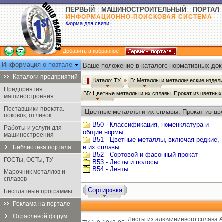
ПЕРВЫЙ МАШИНОСТРОИТЕЛЬНЫЙ ПОРТАЛ
ИНФОРМАЦИОННО-ПОИСКОВАЯ СИСТЕМА
Форма для связи
Добавить в избранное
Информация о портале
Ваше положение в каталоге нормативных док
Каталоги предприятий
Каталог ТУ
В: Металлы и металлические издел
Предприятия
В5: Цветные металлы и их сплавы. Прокат из цветны
машиностроения
Поставщики проката,
Цветные металлы и их сплавы. Прокат из цв
поковок, отливок
В50 - Классификация, номенклатура и
Работы и услуги для
общие нормы
машиностроения
В51 - Цветные металлы, включая редкие,
и их сплавы
Библиотека портала
В52 - Сортовой и фасонный прокат
ГОСТы, ОСТы, ТУ
В53 - Листы и полосы
В54 - Ленты
Марочник металлов и
сплавов
Сортировка
Бесплатные программы
Реклама на портале
Отраслевой форум
Листы из алюминиевого сплава 