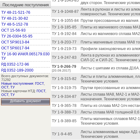
ТУ 1-9-1043-85
двух сторон. Технические услови
Последние поступления
Лента в рулонах и листы из алю
ТУ 1-9-1048-87
ТУ 48-21-521-76
поверхностью. Технические усло
ТУ 48-21-30-82
ТУ 1-9-1055-84
Прутки прессованные из магния.
ТУ 48-5-152-78
ТУ 1-9-185-85
Плиты из магниевого сплава МА1
ОСТ 15-56-93
ТУ 1-9-192-84
Листы из магниевого сплава МА2-
ТУ 26-0304-55-95
ОСТ 5Р.9013-84
ТУ 1-9-203-77
Плиты магниевые сплава МА8 то
ОСТ 5Р.6017-94
ТУ 1-9-219-73
Профили законцовочные из алюм
ТУ 16-90 ИАКЯ.065179.030
Лента в рулонах из алюминиевог
ТУ 1-9-247-83
ТУ
СИЛ-1С и СИЛ-2С. Технические у
РД 0352-172-96
ТУ 1-9-266-79
Листы с шипами из сплава Д16А.
РД 0352-189-2000
[20.09.2017]
Всего доступных документов:
Листы и плиты алюминиевые, пл
ТУ 1-9-315-82
71292
Технические условия.
Новые поступления
:
ГОСТ
,
ОСТ
,
ТУ
ТУ 1-9-319-75
Прутки прессованные из алюмини
Новые карточки НТД:
ГОСТ
,
Листы сплава МА8, МА2-1 и МА2-
ОСТ
,
ТУ
ТУ 1-9-334-87
назначения. Технические услови
Добавить документ
ТУ 1-9-365-78
Плиты из сплава МА2-1пч нестан
ТУ 1-9-388-73
Листы сплава МА8 толщиной 0,6 
Плиты магниевых сплавов МА2-1
ТУ 1-9-389-85
Технические условия.
Листы алюминиевые марки АД1 с
ТУ 1-9-4-85
Технические условия.