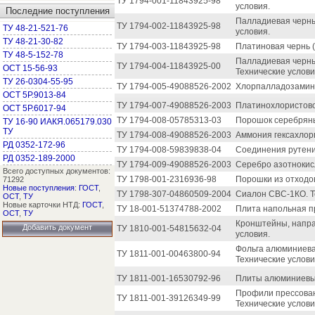
ТУ 1794-001-11843925-98
условия.
Последние поступления
Палладиевая чернь
ТУ 1794-002-11843925-98
ТУ 48-21-521-76
условия.
ТУ 48-21-30-82
ТУ 1794-003-11843925-98
Платиновая чернь (
ТУ 48-5-152-78
Палладиевая чернь
ТУ 1794-004-11843925-00
ОСТ 15-56-93
Технические услови
ТУ 26-0304-55-95
ТУ 1794-005-49088526-2002
Хлорпалладозамин.
ОСТ 5Р.9013-84
ТУ 1794-007-49088526-2003
Платинохлористово
ОСТ 5Р.6017-94
ТУ 1794-008-05785313-03
Порошок серебряны
ТУ 16-90 ИАКЯ.065179.030
ТУ
ТУ 1794-008-49088526-2003
Аммония гексахлорп
РД 0352-172-96
ТУ 1794-008-59839838-04
Соединения рутени
РД 0352-189-2000
ТУ 1794-009-49088526-2003
Серебро азотнокисл
Всего доступных документов:
ТУ 1798-001-2316936-98
Порошки из отходов
71292
Новые поступления
:
ГОСТ
,
ТУ 1798-307-04860509-2004
Сиалон СВС-1КО. Т
ОСТ
,
ТУ
Новые карточки НТД:
ГОСТ
,
ТУ 18-001-51374788-2002
Плита напольная п
ОСТ
,
ТУ
Кронштейны, напра
Добавить документ
ТУ 1810-001-54815632-04
условия.
Фольга алюминиева
ТУ 1811-001-00463800-94
Технические услови
ТУ 1811-001-16530792-96
Плиты алюминиевые
Профили прессован
ТУ 1811-001-39126349-99
Технические услови