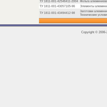
ТУ 1811-001-42546411-2004
Фольга алюминиева
ТУ 1811-001-43057105-96
Элементы алюминин
Заготовки алюмини
ТУ 1811-001-43494412-98
Технические услови
Copyright
©
2006-2