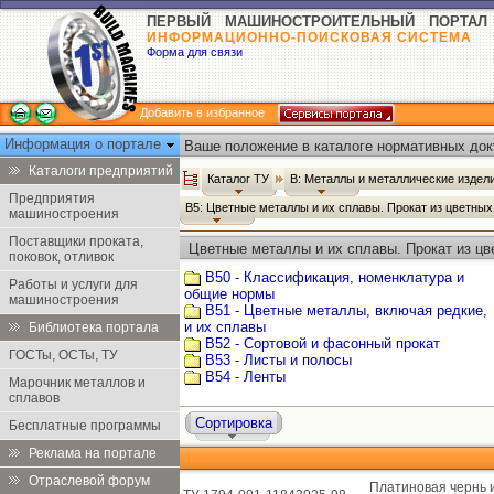
ПЕРВЫЙ МАШИНОСТРОИТЕЛЬНЫЙ ПОРТАЛ
ИНФОРМАЦИОННО-ПОИСКОВАЯ СИСТЕМА
Форма для связи
Добавить в избранное
Информация о портале
Ваше положение в каталоге нормативных док
Каталоги предприятий
Каталог ТУ
В: Металлы и металлические издел
Предприятия
В5: Цветные металлы и их сплавы. Прокат из цветны
машиностроения
Поставщики проката,
Цветные металлы и их сплавы. Прокат из цв
поковок, отливок
В50 - Классификация, номенклатура и
Работы и услуги для
общие нормы
машиностроения
В51 - Цветные металлы, включая редкие,
и их сплавы
Библиотека портала
В52 - Сортовой и фасонный прокат
ГОСТы, ОСТы, ТУ
В53 - Листы и полосы
В54 - Ленты
Марочник металлов и
сплавов
Сортировка
Бесплатные программы
Реклама на портале
Отраслевой форум
Платиновая чернь 