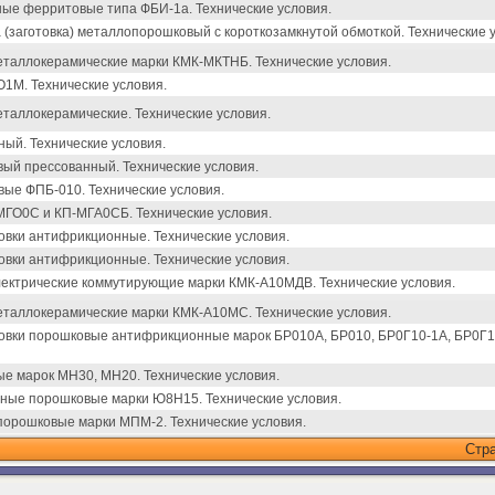
ые ферритовые типа ФБИ-1а. Технические условия.
 (заготовка) металлопорошковый с короткозамкнутой обмоткой. Технические 
еталлокерамические марки КМК-МКТНБ. Технические условия.
1М. Технические условия.
еталлокерамические. Технические условия.
ый. Технические условия.
ый прессованный. Технические условия.
ые ФПБ-010. Технические условия.
МГО0С и КП-МГА0СБ. Технические условия.
овки антифрикционные. Технические условия.
овки антифрикционные. Технические условия.
лектрические коммутирующие марки КМК-А10МДВ. Технические условия.
еталлокерамические марки КМК-А10МС. Технические условия.
овки порошковые антифрикционные марок БР010А, БР010, БР0Г10-1А, БР0Г10
е марок МН30, МН20. Технические условия.
сные порошковые марки Ю8Н15. Технические условия.
орошковые марки МПМ-2. Технические условия.
Стр