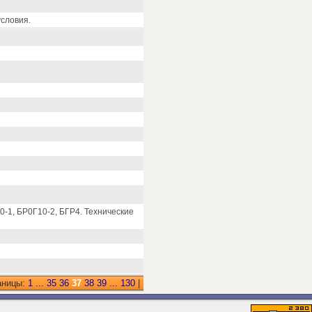
условия.
-1, БР0Г10-2, БГР4. Технические
аницы:
1
...
35
36
37
38
39
...
130
|