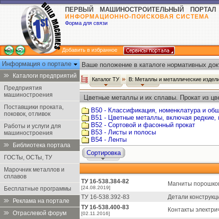
ПЕРВЫЙ МАШИНОСТРОИТЕЛЬНЫЙ ПОРТАЛ
ИНФОРМАЦИОННО-ПОИСКОВАЯ СИСТЕМА
Форма для связи
Добавить в избранное
Информация о портале
Ваше положение в каталоге нормативных док
Каталоги предприятий
Каталог ТУ
В: Металлы и металлические издел
Предприятия
машиностроения
Цветные металлы и их сплавы. Прокат из цв
Поставщики проката,
В50 - Классификация, номенклатура и об
поковок, отливок
В51 - Цветные металлы, включая редкие, 
В52 - Сортовой и фасонный прокат
Работы и услуги для
В53 - Листы и полосы
машиностроения
В54 - Ленты
Библиотека портала
Сортировка
ГОСТы, ОСТы, ТУ
Марочник металлов и
сплавов
ТУ 16-538.384-82
Магниты порошков
[24.08.2019]
Бесплатные программы
ТУ 16-538.392-83
Детали конструкц
Реклама на портале
ТУ 16-538.400-83
Контакты электри
Отраслевой форум
[02.11.2016]