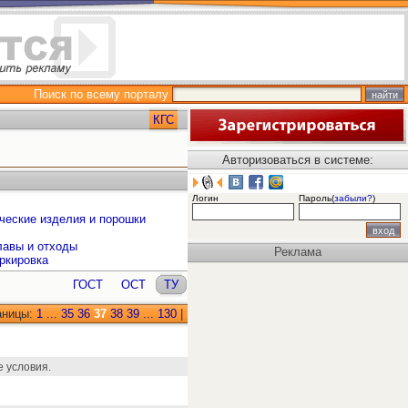
Поиск по всему порталу
КГС
Авторизоваться в системе:
Логин
Пароль(
забыли?
)
ческие изделия и порошки
лавы и отходы
Реклама
ркировка
ГОСТ
ОСТ
ТУ
аницы:
1
...
35
36
37
38
39
...
130
|
 условия.