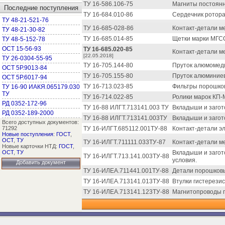
ТУ 16-586.106-75
Магниты постоянн
Последние поступления
ТУ 16-684.010-86
Сердечник ротора
ТУ 48-21-521-76
ТУ 16-685-028-86
Контакт-детали м
ТУ 48-21-30-82
ТУ 16-685.014-85
Щетки марки МГСО
ТУ 48-5-152-78
ОСТ 15-56-93
ТУ 16-685.020-85
Контакт-детали м
[22.05.2018]
ТУ 26-0304-55-95
ТУ 16-705.144-80
Пруток алюмомедн
ОСТ 5Р.9013-84
ТУ 16-705.155-80
Пруток алюминиев
ОСТ 5Р.6017-94
ТУ 16-713.023-85
Фильтры порошков
ТУ 16-90 ИАКЯ.065179.030
ТУ
ТУ 16-714.022-85
Ролики марок КП-
РД 0352-172-96
ТУ 16-88 ИЛГТ.713141.003 ТУ
Вкладыши и загот
РД 0352-189-2000
ТУ 16-88 ИЛГТ.713141.003ТУ
Вкладыши и загот
Всего доступных документов:
71292
ТУ 16-ИЛГТ.685112.001ТУ-88
Контакт-детали э
Новые поступления
:
ГОСТ
,
ОСТ
,
ТУ
ТУ 16-ИЛГТ.711111.033ТУ-87
Контакт-детали м
Новые карточки НТД:
ГОСТ
,
ОСТ
,
ТУ
Вкладыши и загот
ТУ 16-ИЛГТ.713.141.003ТУ-88
условия.
Добавить документ
ТУ 16-ИЛЕА.711441.001ТУ-88
Детали порошковы
ТУ 16-ИЛЕА.713141.013ТУ-88
Втулки гистерези
ТУ 16-ИЛЕА.713141.123ТУ-88
Магнитопроводы п