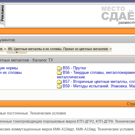
ументов:
ия
В5: Цветные металлы и их сплавы. Прокат из цветных металлов
етных металлов - Каталог ТУ
щие нормы
В55 - Прутки
и их сплавы
В56 - Твердые сплавы, металлокерами
металлические
В57 - Вторичные цветные металлы, сп
В59 - Методы испытаний. Упаковка. Ма
Стр
ые постоянные. Технические условия.
ионные токопроводящие порошковые марок КТП-ДГР2, КТП-ДГР9. Технические
ческие коммутационные марок КМК-А10мдт, КМК-А10мд. Технические условия.