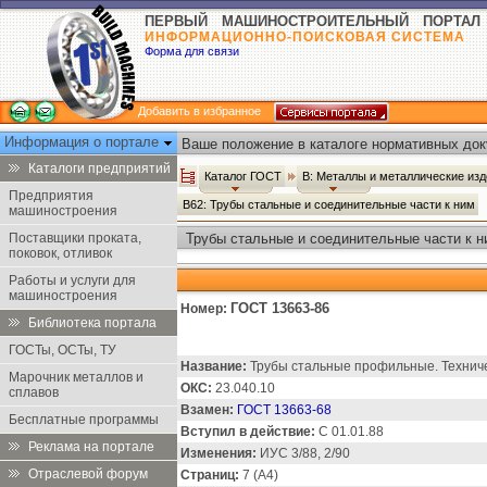
ПЕРВЫЙ МАШИНОСТРОИТЕЛЬНЫЙ ПОРТАЛ
ИНФОРМАЦИОННО-ПОИСКОВАЯ СИСТЕМА
Форма для связи
Добавить в избранное
Информация о портале
Ваше положение в каталоге нормативных док
Каталоги предприятий
Каталог ГОСТ
В: Металлы и металлические из
Предприятия
В62: Трубы стальные и соединительные части к ним
машиностроения
Поставщики проката,
Трубы стальные и соединительные части к н
поковок, отливок
Работы и услуги для
машиностроения
ГОСТ 13663-86
Номер:
Библиотека портала
ГОСТы, ОСТы, ТУ
Название:
Трубы стальные профильные. Техниче
Марочник металлов и
ОКС:
23.040.10
сплавов
Взамен:
ГОСТ 13663-68
Бесплатные программы
Вступил в действие:
С 01.01.88
Реклама на портале
Изменения:
ИУС 3/88, 2/90
Отраслевой форум
Страниц:
7 (А4)