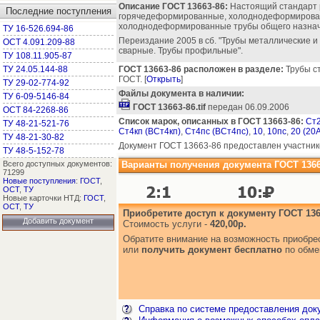
Описание ГОСТ 13663-86:
Настоящий стандарт 
Последние поступления
горячедеформированные, холоднодеформирован
холоднодеформированные трубы общего назначе
ТУ 16-526.694-86
Переиздание 2005 в сб. "Трубы металлические и 
ОСТ 4.091.209-88
сварные. Трубы профильные".
ТУ 108.11.905-87
ТУ 24.05.144-88
ГОСТ 13663-86 расположен в разделе:
Трубы ст
ГОСТ. [
Открыть
]
ТУ 29-02-774-92
Файлы документа в наличии:
ТУ 6-09-5146-84
ГОСТ 13663-86.tif
передан 06.09.2006
ОСТ 84-2268-86
Список марок, описанных в ГОСТ 13663-86:
Ст2
ТУ 48-21-521-76
Ст4кп (ВСт4кп)
,
Ст4пс (ВСт4пс)
,
10
,
10пс
,
20 (20А
ТУ 48-21-30-82
Документ ГОСТ 13663-86 предоставлен участник
ТУ 48-5-152-78
Всего доступных документов:
Варианты получения документа ГОСТ 1366
71299
Новые поступления
:
ГОСТ
,
ОСТ
,
ТУ
Новые карточки НТД:
ГОСТ
,
ОСТ
,
ТУ
Приобретите доступ к документу ГОСТ 136
Добавить документ
Стоимость услуги -
420,00р.
Обратите внимание на возможность приобр
или
получить документ бесплатно
по обме
Справка по системе предоставления док