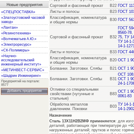
Новые предприятия
Сортовой и фасонный прокат
В22
ГОСТ 11
Листы и полосы
В23
ГОСТ 10
«СПЕЦПОСТАВКА»
Классификация, номенклатура
«Златоустовский часовой
В30
ГОСТ 56
завод»
и общие нормы
«Лантан»
ГОСТ 59
8560-78
,
«Резинотехника»
Сортовой и фасонный прокат
В32
75
,
ТУ 14
«Волчематьев А.Ю.»
ТУ 14-1-
«Электроресурс»
14-1-127
«СК-Полимеры»
Листы и полосы
В33
ГОСТ 44
«Научно-
Классификация, номенклатура
В20
ОСТ 1 9
исследовательский
и общие нормы
инженерный институт»
Болванки. Заготовки. Слябы
В21
ОСТ 1 9
«МЕТИНВЕСТ-СЕРВИС»
ОСТ 108.
«Шадрин Инжиниринг»
Болванки. Заготовки. Слябы
В31
ОСТ 1 9
Предприятий на портале:
24-1-170
8577
Отливки со специальными
Добавить предприятие
ОСТ 1 9
свойствами (чугунные и
В83
0061-83
стальные)
Обработка металлов
ТУ 14-1-
В03
давлением. Поковки
14-1-290
Назначение
Сталь 13Х11Н2В2МФ
применяется
: для изг
деталей, работающих при температуре до +60
нагруженных деталей; прутков и полос горяч