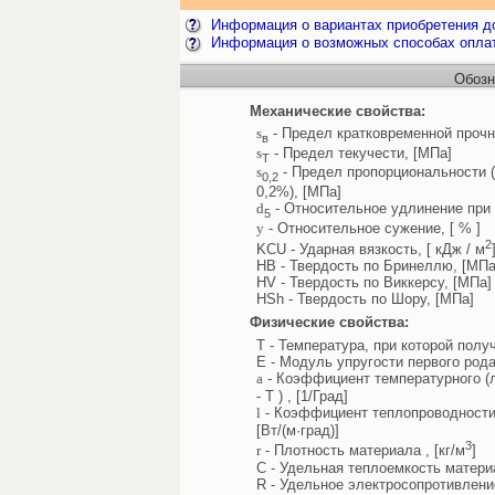
Информация о вариантах приобретения до
Информация о возможных способах опла
Обозн
Механические свойства:
s
- Предел кратковременной прочн
в
s
- Предел текучести, [МПа]
Т
s
- Предел пропорциональности 
0,2
0,2%), [МПа]
d
- Относительное удлинение при 
5
y
- Относительное сужение, [ % ]
2
KCU - Ударная вязкость, [ кДж / м
HB - Твердость по Бринеллю, [МПа
HV - Твердость по Виккерсу, [МПа]
HSh - Твердость по Шору, [МПа]
Физические свойства:
T - Температура, при которой полу
E - Модуль упругости первого рода
a
- Коэффициент температурного (л
- T ) , [1/Град]
l
- Коэффициент теплопроводности 
[Вт/(м·град)]
3
r
- Плотность материала , [кг/м
]
C - Удельная теплоемкость материал
R - Удельное электросопротивлени