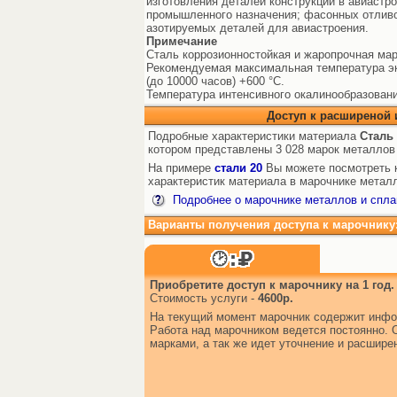
изготовления деталей конструкций в авиастр
промышленного назначения; фасонных отлив
азотируемых деталей для авиастроения.
Примечание
Сталь коррозионностойкая и жаропрочная мар
Рекомендуемая максимальная температура эк
(до 10000 часов) +600 °C.
Температура интенсивного окалинообразовани
Доступ к расширеной
Подробные характеристики материала
Сталь
котором представлены 3 028 марок металлов
На примере
стали 20
Вы можете посмотреть к
характеристик материала в марочнике металл
Подробнее о марочнике металлов и спла
Варианты получения доступа к марочнику
Приобретите доступ к марочнику на 1 год.
Стоимость услуги -
4600р.
На текущий момент марочник содержит инфо
Работа над марочником ведется постоянно. 
марками, а так же идет уточнение и расшир