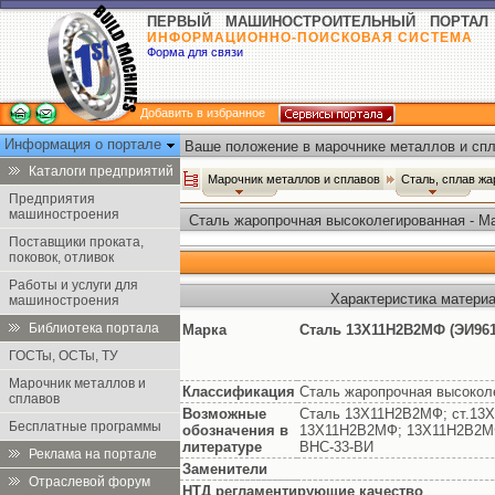
ПЕРВЫЙ МАШИНОСТРОИТЕЛЬНЫЙ ПОРТАЛ
ИНФОРМАЦИОННО-ПОИСКОВАЯ СИСТЕМА
Форма для связи
Добавить в избранное
Информация о портале
Ваше положение в марочнике металлов и спл
Каталоги предприятий
Марочник металлов и сплавов
Сталь, сплав ж
Предприятия
машиностроения
Сталь жаропрочная высоколегированная - М
Поставщики проката,
поковок, отливок
Работы и услуги для
Характеристика матери
машиностроения
Библиотека портала
Марка
Сталь 13Х11Н2В2МФ (ЭИ961
ГОСТы, ОСТы, ТУ
Марочник металлов и
Классификация
Сталь жаропрочная высокол
сплавов
Возможные
Сталь 13Х11Н2В2МФ; ст.1
Бесплатные программы
обозначения в
13Х11Н2В2МФ; 13Х11Н2В2МФ
литературе
ВНС-33-ВИ
Реклама на портале
Заменители
Отраслевой форум
НТД регламентирующие качество