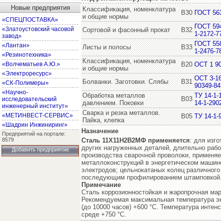
Новые предприятия
Классификация, номенклатура
В30
ГОСТ 56
и общие нормы
«СПЕЦПОСТАВКА»
ГОСТ 59
«Златоустовский часовой
Сортовой и фасонный прокат
В32
1-2172-7
завод»
ГОСТ 55
«Лантан»
Листы и полосы
В33
1-2476-7
«Резинотехника»
Классификация, номенклатура
«Волчематьев А.Ю.»
В20
ОСТ 1 9
и общие нормы
«Электроресурс»
ОСТ 3-1
Болванки. Заготовки. Слябы
В31
«СК-Полимеры»
90349-84
«Научно-
Обработка металлов
ТУ 14-1-
В03
исследовательский
давлением. Поковки
14-1-290
инженерный институт»
Сварка и резка металлов.
«МЕТИНВЕСТ-СЕРВИС»
В05
ТУ 14-1-
Пайка, клепка
«Шадрин Инжиниринг»
Назначение
Предприятий на портале:
8579
Сталь 11Х11Н2В2МФ
применяется
: для изг
других нагруженных деталей, длительно рабо
Добавить предприятие
производства сварочной проволоки, применяе
металлоконструкций в энергетическом машин
электродов; цельнокатаных колец различного
последующим профилированием штамповкой
Примечание
Сталь коррозионностойкая и жаропрочная мар
Рекомендуемая максимальная температура эк
(до 10000 часов) +600 °C. Температура интен
среде +750 °C.