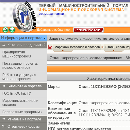
ПЕРВЫЙ МАШИНОСТРОИТЕЛЬНЫЙ ПОРТАЛ
ИНФОРМАЦИОННО-ПОИСКОВАЯ СИСТЕМА
Форма для связи
Добавить в избранное
Информация о портале
Ваше положение в марочнике металлов и спл
Каталоги предприятий
Марочник металлов и сплавов
Сталь, сплав ж
Предприятия
машиностроения
Сталь жаропрочная высоколегированная - М
Поставщики проката,
поковок, отливок
Работы и услуги для
Характеристика матери
машиностроения
Библиотека портала
Марка
Сталь 11Х11Н2В2МФ (ЭИ962
ГОСТы, ОСТы, ТУ
Марочник металлов и
Классификация
Сталь жаропрочная высокол
сплавов
Возможные
Сталь 11Х11Н2В2МФ; ст.1Х
Бесплатные программы
обозначения в
11Х11Н2В2МФ-Ш; ЭИ962; Э
литературе
Реклама на портале
Заменители
Отраслевой форум
НТД регламентирующие качество