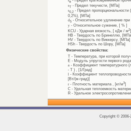
s
- Предел кратковременной прочн
в
s
- Предел текучести, [МПа]
Т
s
- Предел пропорциональности 
0,2
0,2%), [МПа]
d
- Относительное удлинение при 
5
y
- Относительное сужение, [ % ]
2
KCU - Ударная вязкость, [ кДж / м
HB - Твердость по Бринеллю, [МПа
HV - Твердость по Виккерсу, [МПа]
HSh - Твердость по Шору, [МПа]
Физические свойства:
T - Температура, при которой полу
E - Модуль упругости первого рода
a
- Коэффициент температурного (л
- T ) , [1/Град]
l
- Коэффициент теплопроводности 
[Вт/(м·град)]
3
r
- Плотность материала , [кг/м
]
C - Удельная теплоемкость материал
R - Удельное электросопротивлени
Copyright
©
2006-2