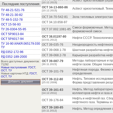
Асбест хризотиловый (огра
[10.12.2015]
Последние поступления
ОСТ 34-13-860-86
Асбест хризотиловый. Техни
ТУ 48-21-521-76
[10.12.2015]
ТУ 48-21-30-82
ОСТ 34-70-542-81
Зола тепловых электростан
ТУ 48-5-152-78
ОСТ 34.10.658-97
.
ОСТ 15-56-93
Смеси формовочные. Метод
ТУ 26-0304-55-95
ОСТ 37.002.1081-85
формовочной смеси.
ОСТ 5Р.9013-84
ОСТ 38.01197-80
Нефти СССР. Технологическ
ОСТ 5Р.6017-94
[13.01.2012]
ТУ 16-90 ИАКЯ.065179.030
ОСТ 39-035-76
Неоднородность нефтяного 
ТУ
ОСТ 39-068.1-78
Шахтная разработка нефтя
РД 0352-172-96
ОСТ 39-068.2-78
Карьерная разработка нефт
РД 0352-189-2000
Методы лабораторные и п
ОСТ 39-087-79
Всего доступных документов:
нефти газом. Общие технич
71292
[30.11.2015]
Новые поступления
:
ГОСТ
,
Нефтяная порода. Физико-х
ОСТ
,
ТУ
ОСТ 39-101-79
определения.
Новые карточки НТД:
ГОСТ
,
ОСТ
,
ТУ
Нефть. Типовое исследован
ОСТ 39-112-80
Добавить документ
Форма представления резул
[25.02.2009]
Нефть. Метод лабораторно
ОСТ 39-161-83
коллекторов нефти и газа 
[14.12.2011]
Нефть и нефтяной газ. Сбо
ОСТ 39-176-84
нефтяного газа. Термины и
ОСТ 39-180-85
Нефть. Метод опредления 
[10.11.2012]