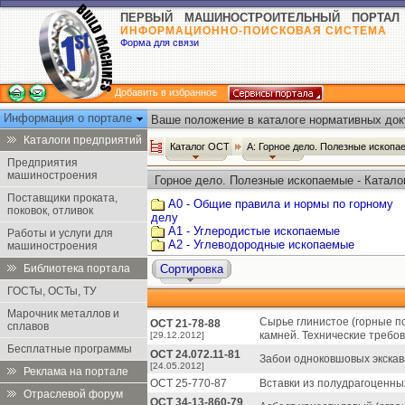
ПЕРВЫЙ МАШИНОСТРОИТЕЛЬНЫЙ ПОРТАЛ
ИНФОРМАЦИОННО-ПОИСКОВАЯ СИСТЕМА
Форма для связи
Добавить в избранное
Информация о портале
Ваше положение в каталоге нормативных док
Каталоги предприятий
Каталог ОСТ
А: Горное дело. Полезные ископ
Предприятия
машиностроения
Горное дело. Полезные ископаемые - Катал
Поставщики проката,
А0 - Общие правила и нормы по горному
поковок, отливок
делу
А1 - Углеродистые ископаемые
Работы и услуги для
А2 - Углеводородные ископаемые
машиностроения
Библиотека портала
Сортировка
ГОСТы, ОСТы, ТУ
Марочник металлов и
Сырье глинистое (горные п
ОСТ 21-78-88
сплавов
камней. Технические требо
[29.12.2012]
Бесплатные программы
ОСТ 24.072.11-81
Забои одноковшовых экскав
[24.05.2012]
Реклама на портале
ОСТ 25-770-87
Вставки из полудрагоценн
Отраслевой форум
ОСТ 34-13-860-79