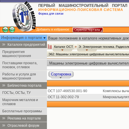
ПЕРВЫЙ МАШИНОСТРОИТЕЛЬНЫЙ ПОРТАЛ
ИНФОРМАЦИОННО-ПОИСКОВАЯ СИСТЕМА
Форма для связи
Добавить в избранное
Информация о портале
Ваше положение в каталоге нормативных док
Каталоги предприятий
Каталог ОСТ
Э: Электронная техника. Радиоэл
Предприятия
Э62: Машины электронные цифровые вычислительны
машиностроения
Поставщики проката,
Машины электронные цифровые вычислитель
поковок, отливок
Сортировка
Работы и услуги для
машиностроения
Библиотека портала
ОСТ 107-466530.001-90
Комплексы выч
ГОСТы, ОСТы, ТУ
ОСТ 11-302.002-79
Микрокалькулят
Марочник металлов и
сплавов
Бесплатные программы
Реклама на портале
Отраслевой форум