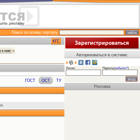
Поиск по всему порталу
КГС
ы к ним
Авторизоваться в системе:
Логин
Пароль(
забыли?
)
ГОСТ
ОСТ
ТУ
Реклама
я.