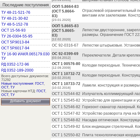
выпрямительных столбов. Конс
Последние поступления
ООП 5.8664-83
Отраслевой ограничительный п
(ОСТ 5.8664-
ТУ 48-21-521-76
винтами или заклепками. Конст
83)
ТУ 48-21-30-82
[23.01.2020]
ТУ 48-5-152-78
ООП 5.8665-83
Лепестки двусторонние, закреп
ОСТ 15-56-93
(ОСТ 5.8665-
размеры. Ограничение ГОСТ 22
83)
ТУ 26-0304-55-95
[12.02.2020]
ОСТ 5Р.9013-84
ОС 92-0316-67
Лепестки штырьковые. Установк
ОСТ 5Р.6017-94
ОС 92-0399-69
ТУ 16-90 ИАКЯ.065179.030
Переключатели. Детали крепле
[03.04.2012]
ТУ
ОСТ 1 00576-80
РД 0352-172-96
Колодки переходные. Техническ
[12.09.2009]
РД 0352-189-2000
ОСТ 1 10732-72
Колодки переходные. Конструкц
Всего доступных документов:
[10.02.2016]
71292
Новые поступления
:
ГОСТ
,
ОСТ 1 10733-72
Ламели. конструкция и размеры
ОСТ
,
ТУ
[10.02.2016]
Новые карточки НТД:
ГОСТ
,
ОСТ 1 52544-82
Излучатель коллимирующий лаз
ОСТ
,
ТУ
ОСТ 1 52545-82
Устройство для ориентации и у
Добавить документ
ОСТ 1 52546-82
Горизонт-сканатор лазерный. К
ОСТ 1 52547-82
Устройство разворота луча на 9
ОСТ 1 52548-82
Насадка оптическая. Конструкц
ОСТ 1 52549-82
Блок индикации стрелочный. Ко
ОСТ 1 52550-82
Плита технологическая координ