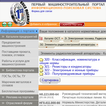
ПЕРВЫЙ МАШИНОСТРОИТЕЛЬНЫЙ ПОРТАЛ
ИНФОРМАЦИОННО-ПОИСКОВАЯ СИСТЕМА
Форма для связи
Добавить в избранное
Информация о портале
Ваше положение в каталоге нормативных док
Каталоги предприятий
Каталог ОСТ
Э: Электронная техника. Радиоэл
Предприятия
Э2: Элементы радиоэлектронной аппаратуры
машиностроения
Поставщики проката,
Элементы радиоэлектронной аппаратуры - К
поковок, отливок
Э20 - Классификация, номенклатура и
Работы и услуги для
общие нормы
машиностроения
Э21 - Резисторы и конденсаторы
Э22 - Электронные и ионные приборы
Библиотека портала
Э23 - Полупроводниковые приборы
ГОСТы, ОСТы, ТУ
Сортировка
Марочник металлов и
сплавов
Бесплатные программы
Руководящий технический матер
Н0.223.000-64
Реклама на портале
Печатные полосковые линии. Ко
[05.09.2013]
Нормаль Министерства. Детали 
НГ0.411.000-66
Отраслевой форум
[05.09.2013]