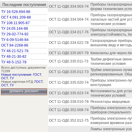
Последние поступления
Приборы газоразрядные
ОСТ 11-ОД0.334.003-74
форма технических усло
ТУ 16-526.694-86
Приборы газоразрядные,
ОСТ 4.091.209-88
ОСТ 11-ОД0.334.004-74
запасных частей для ус
ТУ 108.11.905-87
технические условия.
ТУ 24.05.144-88
Приборы газоразрядные
ОСТ 11-ОД0.334.017-76
ТУ 29-02-774-92
электроустойчивость, бе
ТУ 6-09-5146-84
Газоразрядные приборы.
ОСТ 11-ОД0.334.022-78
внешнему виду и методы
ОСТ 84-2268-86
ТУ 48-21-521-76
ОСТ 11-ОД0.335.007-79
Кинескопы для черно-бе
ТУ 48-21-30-82
Трубки дефектные (кине
ОСТ 11-ОД0.335.011-73
ТУ 48-5-152-78
технические условия.
Всего доступных документов:
Трубки электронно-луче
71299
ОСТ 11-ОД0.335.012-73
регенерированные. Общи
Новые поступления
:
ГОСТ
,
ОСТ
,
ТУ
Приборы электронно-лу
Новые карточки НТД:
ГОСТ
,
ОСТ 11-ОД0.335.020-74
конструкции.
ОСТ
,
ТУ
Фотоэлементы для устр
Добавить документ
ОСТ 11-ОД0.335.023-74
технических условий.
ОСТ 11-ОД0.338.010-78
Резонаторы кварцевые. 
Приборы электронно-лу
ОСТ 11-ОД0.352.008-74
приборов специального 
Приборы электронно-лу
ОСТ 11-ОД0.352.012-75
измерения времени разо
Лампы электронные уси