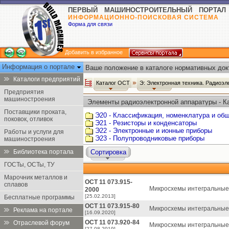
ПЕРВЫЙ МАШИНОСТРОИТЕЛЬНЫЙ ПОРТАЛ
ИНФОРМАЦИОННО-ПОИСКОВАЯ СИСТЕМА
Форма для связи
Добавить в избранное
Информация о портале
Ваше положение в каталоге нормативных док
Каталоги предприятий
Каталог ОСТ
Э: Электронная техника. Радиоэл
Предприятия
машиностроения
Элементы радиоэлектронной аппаратуры - К
Поставщики проката,
Э20 - Классификация, номенклатура и об
поковок, отливок
Э21 - Резисторы и конденсаторы
Э22 - Электронные и ионные приборы
Работы и услуги для
Э23 - Полупроводниковые приборы
машиностроения
Библиотека портала
Сортировка
ГОСТы, ОСТы, ТУ
Марочник металлов и
ОСТ 11 073.915-
сплавов
Микросхемы интегральные.
2000
[25.02.2013]
Бесплатные программы
ОСТ 11 073.915-80
Микросхемы интегральные.
Реклама на портале
[16.09.2020]
ОСТ 11 073.920-84
Отраслевой форум
Микросхемы интегральные 
[27.08.2019]