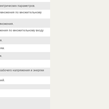
ектрических параметров.
ремножения по множительному
множения.
жения по множительному входу
я.
ям.
я.
рабочего напряжения и энергии
ний.