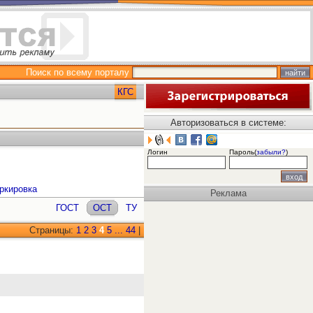
Поиск по всему порталу
КГС
Авторизоваться в системе:
Логин
Пароль(
забыли?
)
ркировка
Реклама
ГОСТ
ОСТ
ТУ
Страницы:
1
2
3
4
5
...
44
|