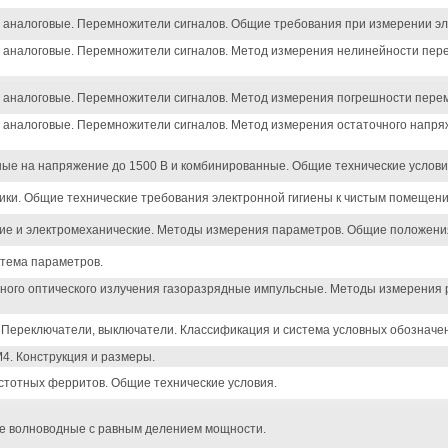
аналоговые. Перемножители сигналов. Общие требования при измерении эл
 аналоговые. Перемножители сигналов. Метод измерения нелинейности пе
 аналоговые. Перемножители сигналов. Метод измерения погрешности пере
аналоговые. Перемножители сигналов. Метод измерения остаточного напря
ые на напряжение до 1500 В и комбинированные. Общие технические услови
ики. Общие технические требования электронной гигиены к чистым помещени
ие и электромеханические. Методы измерения параметров. Общие положени
тема параметров.
ного оптического излучения газоразрядные импульсные. Методы измерения 
Переключатели, выключатели. Классификация и система условных обозначе
. Конструкция и размеры.
стотных ферритов. Общие технические условия.
е волноводные с равным делением мощности.