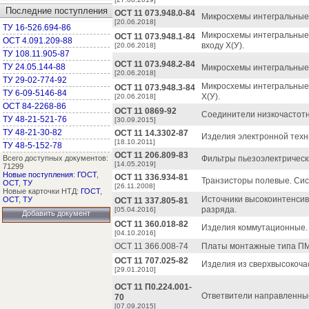
Последние поступления
ОСТ 11 073.948.0-84
Микросхемы интегральные 
[20.06.2018]
ТУ 16-526.694-86
Микросхемы интегральные
ОСТ 11 073.948.1-84
ОСТ 4.091.209-88
входу Х(У).
[20.06.2018]
ТУ 108.11.905-87
ОСТ 11 073.948.2-84
ТУ 24.05.144-88
Микросхемы интегральные
[20.06.2018]
ТУ 29-02-774-92
Микросхемы интегральные 
ОСТ 11 073.948.3-84
ТУ 6-09-5146-84
Х(У).
[20.06.2018]
ОСТ 84-2268-86
ОСТ 11 0869-92
Соединители низкочастотн
ТУ 48-21-521-76
[30.09.2015]
ТУ 48-21-30-82
ОСТ 11 14.3302-87
Изделия электронной техн
[18.10.2011]
ТУ 48-5-152-78
ОСТ 11 206.809-83
Всего доступных документов:
Фильтры пьезоэлектрическ
[14.05.2019]
71299
Новые поступления
:
ГОСТ
,
ОСТ 11 336.934-81
Транзисторы полевые. Сис
ОСТ
,
ТУ
[26.11.2008]
Новые карточки НТД:
ГОСТ
,
Источники высокоинтенсив
ОСТ
,
ТУ
ОСТ 11 337.805-81
разряда.
[05.04.2016]
Добавить документ
ОСТ 11 360.018-82
Изделия коммутационные. 
[04.10.2016]
ОСТ 11 366.008-74
Платы монтажные типа ПМ4
ОСТ 11 707.025-82
Изделия из сверхвысокоча
[29.01.2010]
ОСТ 11 П0.224.001-
Ответвители направленны
70
[07.09.2015]