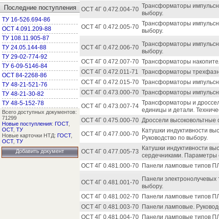
Трансформаторы импульсны
Последние поступления
ОСТ 4Г 0.472.004-70
выбору.
ТУ 16-526.694-86
Трансформаторы импульсны
ОСТ 4Г 0.472.005-70
ОСТ 4.091.209-88
выбору.
ТУ 108.11.905-87
Трансформаторы импульсны
ТУ 24.05.144-88
ОСТ 4Г 0.472.006-70
выбору.
ТУ 29-02-774-92
ОСТ 4Г 0.472.007-70
Трансформаторы накопител
ТУ 6-09-5146-84
ОСТ 4Г 0.472.011-71
Трансформаторы трехфазны
ОСТ 84-2268-86
ОСТ 4Г 0.472.015-70
Трансформаторы импульсны
ТУ 48-21-521-76
ОСТ 4Г 0.473.000-70
Трансформаторы импульсны
ТУ 48-21-30-82
Трансформаторы и дроссе
ТУ 48-5-152-78
ОСТ 4Г 0.473.007-74
единицы и детали. Техниче
Всего доступных документов:
71299
ОСТ 4Г 0.475.000-70
Дроссели высоковольтные 
Новые поступления
:
ГОСТ
,
ОСТ
,
ТУ
Катушки индуктивности вы
ОСТ 4Г 0.477.000-70
Новые карточки НТД:
ГОСТ
,
Руководство по выбору.
ОСТ
,
ТУ
Катушки индуктивности вы
Добавить документ
ОСТ 4Г 0.477.005-73
сердечниками. Параметры 
ОСТ 4Г 0.481.000-70
Панели ламповые типов ПЛ
Панели электронолучевых т
ОСТ 4Г 0.481.001-70
выбору.
ОСТ 4Г 0.481.002-70
Панели ламповые типов ПЛ
ОСТ 4Г 0.481.003-70
Панели ламповые. Руководс
ОСТ 4Г 0.481.004-70
Панели ламповые типов ПЛ