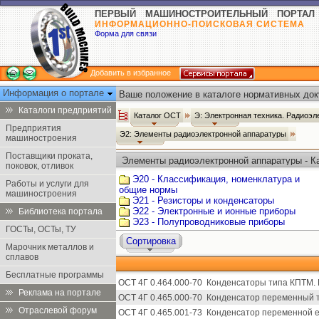
ПЕРВЫЙ МАШИНОСТРОИТЕЛЬНЫЙ ПОРТАЛ
ИНФОРМАЦИОННО-ПОИСКОВАЯ СИСТЕМА
Форма для связи
Добавить в избранное
Информация о портале
Ваше положение в каталоге нормативных док
Каталоги предприятий
Каталог ОСТ
Э: Электронная техника. Радиоэл
Предприятия
Э2: Элементы радиоэлектронной аппаратуры
машиностроения
Поставщики проката,
Элементы радиоэлектронной аппаратуры - К
поковок, отливок
Э20 - Классификация, номенклатура и
Работы и услуги для
общие нормы
машиностроения
Э21 - Резисторы и конденсаторы
Э22 - Электронные и ионные приборы
Библиотека портала
Э23 - Полупроводниковые приборы
ГОСТы, ОСТы, ТУ
Сортировка
Марочник металлов и
сплавов
Бесплатные программы
ОСТ 4Г 0.464.000-70
Конденсаторы типа КПТМ. 
Реклама на портале
ОСТ 4Г 0.465.000-70
Конденсатор переменный т
Отраслевой форум
ОСТ 4Г 0.465.001-73
Конденсатор переменной ем