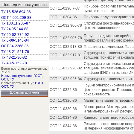
дефектов фоточувствительно
Последние поступления
Приборы фоточувствительны
ОСТ 11-0290.7-87
чувствительности.
ТУ 16-526.694-86
ОСТ 11-0304-86
Приборы полупроводниковые.
ОСТ 4.091.209-88
ТУ 108.11.905-87
Структуры фосфида-арсенид
ОСТ 11-032.900-78
фотолюминесценции.
ТУ 24.05.144-88
ТУ 29-02-774-92
Полупроводниковые приборы
ОСТ 11-032.906-78
ТУ 6-09-5146-84
поликристаллического кремн
ОСТ 84-2268-86
ОСТ 11-032.913-80
Пластины кремниевые. Пара
ТУ 48-21-521-76
Структуры кремниевые и ар
ОСТ 11-032.917-81
ТУ 48-21-30-82
толщины тонких эпитаксиаль
ТУ 48-5-152-78
Структуры эпитаксиальные и
ОСТ 11-032.920-82
толщины эпитаксиальных сло
Всего доступных документов:
71299
сапфире (КНС) на основе И
Новые поступления
:
ГОСТ
,
ОСТ 11-032.925-84
Структуры кремниевые эпита
ОСТ
,
ТУ
Новые карточки НТД:
ГОСТ
,
Трубки электронно-лучевые
ОСТ
,
ТУ
ОСТ 11-0324-86
фотоэлектронные. Порядок 
Добавить документ
сохраняемость.
ОСТ 11-0326-86
Магниты из магнитотвердых 
Магнетроны. Методы ускорен
ОСТ 11-0330-86
и гамма-процентный ресурс.
ОСТ 11-0334-86
Кинескопы цветного изображ
Резисторы постоянные непр
ОСТ 11-0344-86
измерения коэффициента ст