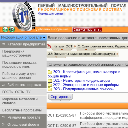
ПЕРВЫЙ МАШИНОСТРОИТЕЛЬНЫЙ ПОРТАЛ
ИНФОРМАЦИОННО-ПОИСКОВАЯ СИСТЕМА
Форма для связи
Добавить в избранное
Информация о портале
Ваше положение в каталоге нормативных док
Каталоги предприятий
Каталог ОСТ
Э: Электронная техника. Радиоэл
Предприятия
Э2: Элементы радиоэлектронной аппаратуры
машиностроения
Поставщики проката,
Элементы радиоэлектронной аппаратуры - К
поковок, отливок
Э20 - Классификация, номенклатура и
Работы и услуги для
общие нормы
машиностроения
Э21 - Резисторы и конденсаторы
Э22 - Электронные и ионные приборы
Библиотека портала
Э23 - Полупроводниковые приборы
ГОСТы, ОСТы, ТУ
Сортировка
Марочник металлов и
сплавов
Бесплатные программы
Приборы фоточувствительны
ОСТ 11-0290.5-87
Реклама на портале
коэффициента передачи мод
Приборы фоточувствительны
Отраслевой форум
ОСТ 11-0290.6-87