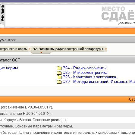
ументов:
ектроника и связь
Э2: Элементы радиоэлектронной аппаратуры
аталог ОСТ
щие нормы
Э24 - Радиокомпоненты
Э25 - Микроэлектроника
Э26 - Квантовая электроника
Э29 - Методы испытаний. Упаковка. Ма
Ст
(ограничение БР0.364.056ТУ).
ограничение НЦ0.364.016ТУ).
. Корпусы блоков. Основные размеры.
оточные. Основные параметры и размеры.
я бытовая. Шина управления и коннтроля интегральных микросхем и микроп