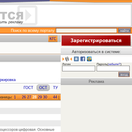
Поиск по всему порталу
КГС
Авторизоваться в системе:
Логин
Пароль(
забыли?
)
ркировка
Реклама
ГОСТ
ОСТ
ТУ
раницы:
1
...
26
27
28
29
30
...
44
|
роцессоров цифровая. Основные