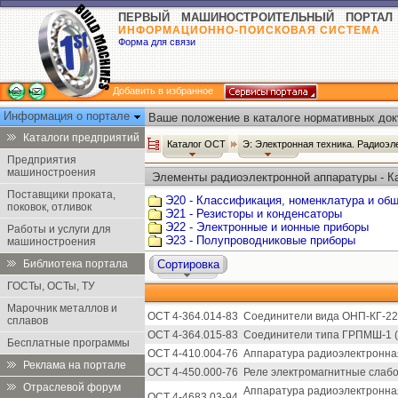
ПЕРВЫЙ МАШИНОСТРОИТЕЛЬНЫЙ ПОРТАЛ
ИНФОРМАЦИОННО-ПОИСКОВАЯ СИСТЕМА
Форма для связи
Добавить в избранное
Информация о портале
Ваше положение в каталоге нормативных док
Каталоги предприятий
Каталог ОСТ
Э: Электронная техника. Радиоэл
Предприятия
машиностроения
Элементы радиоэлектронной аппаратуры - К
Поставщики проката,
Э20 - Классификация, номенклатура и об
поковок, отливок
Э21 - Резисторы и конденсаторы
Э22 - Электронные и ионные приборы
Работы и услуги для
Э23 - Полупроводниковые приборы
машиностроения
Библиотека портала
Сортировка
ГОСТы, ОСТы, ТУ
Марочник металлов и
ОСТ 4-364.014-83
Соединители вида ОНП-КГ-22 
сплавов
ОСТ 4-364.015-83
Соединители типа ГРПМШ-1 (
Бесплатные программы
ОСТ 4-410.004-76
Аппаратура радиоэлектронная
Реклама на портале
ОСТ 4-450.000-76
Реле электромагнитные слаб
Отраслевой форум
Аппаратура радиоэлектронна
ОСТ 4-4683.03-94