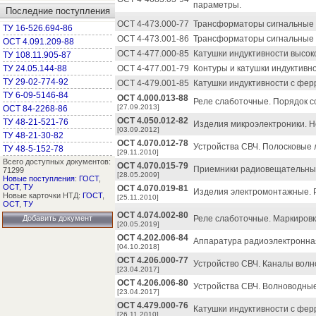
параметры.
Последние поступления
ОСТ 4-473.000-77
Трансформаторы сигнальные и
ТУ 16-526.694-86
ОСТ 4-473.001-86
Трансформаторы сигнальные и
ОСТ 4.091.209-88
ОСТ 4-477.000-85
Катушки индуктивности высок
ТУ 108.11.905-87
ТУ 24.05.144-88
ОСТ 4-477.001-79
Контуры и катушки индуктивн
ТУ 29-02-774-92
ОСТ 4-479.001-85
Катушки индуктивности с фер
ТУ 6-09-5146-84
ОСТ 4.000.013-88
Реле слаботочные. Порядок с
[27.09.2013]
ОСТ 84-2268-86
ОСТ 4.050.012-82
ТУ 48-21-521-76
Изделия микроэлектроники. 
[03.09.2012]
ТУ 48-21-30-82
ОСТ 4.070.012-78
Устройства СВЧ. Полосковые 
ТУ 48-5-152-78
[29.11.2010]
Всего доступных документов:
ОСТ 4.070.015-79
Приемники радиовещательные 
71299
[28.05.2009]
Новые поступления
:
ГОСТ
,
ОСТ
,
ТУ
ОСТ 4.070.019-81
Изделия электромонтажные. Р
Новые карточки НТД:
ГОСТ
,
[25.11.2010]
ОСТ
,
ТУ
ОСТ 4.074.002-80
Добавить документ
Реле слаботочные. Маркировк
[20.05.2019]
ОСТ 4.202.006-84
Аппаратура радиоэлектронная
[04.10.2018]
ОСТ 4.206.000-77
Устройство СВЧ. Каналы волн
[23.04.2017]
ОСТ 4.206.006-80
Устройства СВЧ. Волноводные
[23.04.2017]
ОСТ 4.479.000-76
Катушки индуктивности с фер
[26.11.2010]