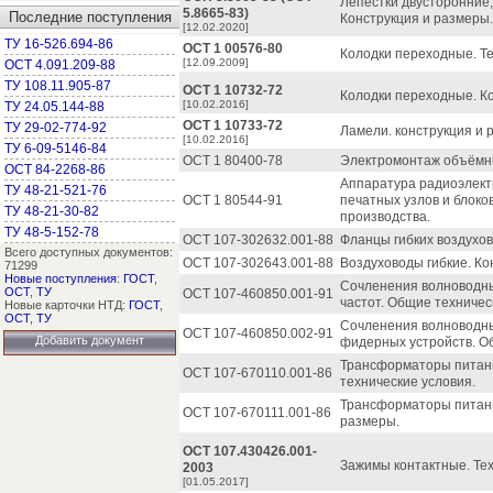
Лепестки двусторонние
5.8665-83)
Последние поступления
Конструкция и размеры
[12.02.2020]
ТУ 16-526.694-86
ОСТ 1 00576-80
Колодки переходные. Те
[12.09.2009]
ОСТ 4.091.209-88
ТУ 108.11.905-87
ОСТ 1 10732-72
Колодки переходные. К
[10.02.2016]
ТУ 24.05.144-88
ОСТ 1 10733-72
ТУ 29-02-774-92
Ламели. конструкция и 
[10.02.2016]
ТУ 6-09-5146-84
ОСТ 1 80400-78
Электромонтаж объёмны
ОСТ 84-2268-86
Аппаратура радиоэлектр
ТУ 48-21-521-76
ОСТ 1 80544-91
печатных узлов и блоко
ТУ 48-21-30-82
производства.
ТУ 48-5-152-78
ОСТ 107-302632.001-88
Фланцы гибких воздухов
Всего доступных документов:
ОСТ 107-302643.001-88
Воздуховоды гибкие. Ко
71299
Новые поступления
:
ГОСТ
,
Сочленения волноводны
ОСТ
,
ТУ
ОСТ 107-460850.001-91
частот. Общие техничес
Новые карточки НТД:
ГОСТ
,
ОСТ
,
ТУ
Сочленения волноводн
ОСТ 107-460850.002-91
Добавить документ
фидерных устройств. О
Трансформаторы питан
ОСТ 107-670110.001-86
технические условия.
Трансформаторы питани
ОСТ 107-670111.001-86
размеры.
ОСТ 107.430426.001-
Зажимы контактные. Тех
2003
[01.05.2017]