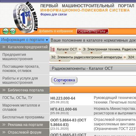
ПЕРВЫЙ МАШИНОСТРОИТЕЛЬНЫЙ ПОРТАЛ
ИНФОРМАЦИОННО-ПОИСКОВАЯ СИСТЕМА
Форма для связи
Добавить в избранное
Информация о портале
Ваше положение в каталоге нормативных док
Каталоги предприятий
Каталог ОСТ
Э: Электронная техника. Радиоэл
Предприятия
Э2: Элементы радиоэлектронной аппаратуры
Э24:
машиностроения
Поставщики проката,
Радиокомпоненты - Каталог ОСТ
поковок, отливок
Работы и услуги для
Сортировка
машиностроения
Библиотека портала
ГОСТы, ОСТы, ТУ
Руководящий техническ
Н0.223.000-64
техники. Печатные поло
[05.09.2013]
Марочник металлов и
Нормаль Министерства.
НГ0.411.000-66
сплавов
резисторов и выпрямит
[05.09.2013]
Бесплатные программы
Отраслевой ограничите
ООП 5.8664-83 (ОСТ
закрепляемые винтами 
Реклама на портале
5.8664-83)
(Ограничение ГОСТ 2237
[23.01.2020]
Отраслевой форум
ООП 5.8665-83 (ОСТ