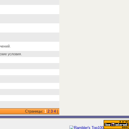
чений.
кие условия.
Страницы:
1
2
3
4
|