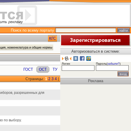
Поиск по всему порталу
КГС
ация, номенклатура и общие нормы
Авторизоваться в системе:
Логин
Пароль(
забыли?
)
ГОСТ
ОСТ
ТУ
Страницы:
1
2
3
4
|
Реклама
риборов, разрешенных для
о по выбору.