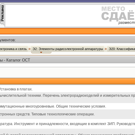
ументов:
ектроника и связь
Э2: Элементы радиоэлектронной аппаратуры
Э20: Классифик
ы - Каталог ОСТ
становка в платах.
вычислительной техники. Перечень электрорадиоизделий и измерительных п
ммутационные многоуровневые. Общие технические условия.
тронных средств. Типовые технологические операции.
атура. Инструмент и принадлежности, входящие в комплект ЗИП. Руководств