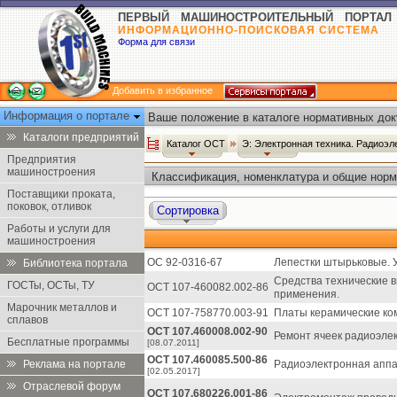
ПЕРВЫЙ МАШИНОСТРОИТЕЛЬНЫЙ ПОРТАЛ
ИНФОРМАЦИОННО-ПОИСКОВАЯ СИСТЕМА
Форма для связи
Добавить в избранное
Информация о портале
Ваше положение в каталоге нормативных док
Каталоги предприятий
Каталог ОСТ
Э: Электронная техника. Радиоэл
Предприятия
машиностроения
Классификация, номенклатура и общие норм
Поставщики проката,
поковок, отливок
Сортировка
Работы и услуги для
машиностроения
ОС 92-0316-67
Лепестки штырьковые. У
Библиотека портала
Средства технические 
ГОСТы, ОСТы, ТУ
ОСТ 107-460082.002-86
применения.
Марочник металлов и
ОСТ 107-758770.003-91
Платы керамические ко
сплавов
ОСТ 107.460008.002-90
Ремонт ячеек радиоэлек
Бесплатные программы
[08.07.2011]
ОСТ 107.460085.500-86
Реклама на портале
Радиоэлектронная аппар
[02.05.2017]
Отраслевой форум
ОСТ 107.680226.001-86