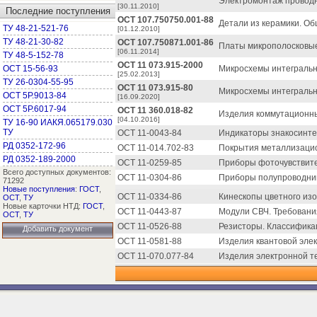
Электромонтаж проводн
[30.11.2010]
Последние поступления
ОСТ 107.750750.001-88
Детали из керамики. Об
ТУ 48-21-521-76
[01.12.2010]
ТУ 48-21-30-82
ОСТ 107.750871.001-86
Платы микрополосковые
[06.11.2014]
ТУ 48-5-152-78
ОСТ 11 073.915-2000
ОСТ 15-56-93
Микросхемы интегральн
[25.02.2013]
ТУ 26-0304-55-95
ОСТ 11 073.915-80
Микросхемы интегральн
ОСТ 5Р.9013-84
[16.09.2020]
ОСТ 5Р.6017-94
ОСТ 11 360.018-82
Изделия коммутационны
[04.10.2016]
ТУ 16-90 ИАКЯ.065179.030
ТУ
ОСТ 11-0043-84
Индикаторы знакосинте
РД 0352-172-96
ОСТ 11-014.702-83
Покрытия металлизацио
РД 0352-189-2000
ОСТ 11-0259-85
Приборы фоточувствите
Всего доступных документов:
ОСТ 11-0304-86
Приборы полупроводник
71292
Новые поступления
:
ГОСТ
,
ОСТ 11-0334-86
Кинескопы цветного из
ОСТ
,
ТУ
Новые карточки НТД:
ГОСТ
,
ОСТ 11-0443-87
Модули СВЧ. Требования
ОСТ
,
ТУ
ОСТ 11-0526-88
Резисторы. Классифика
Добавить документ
ОСТ 11-0581-88
Изделия квантовой элек
ОСТ 11-070.077-84
Изделия электронной т