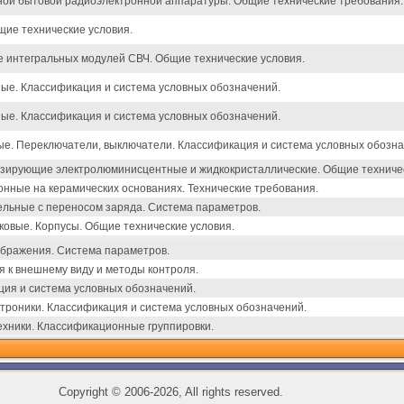
ой бытовой радиоэлектронной аппаратуры. Общие технические требования.
щие технические условия.
 интегральных модулей СВЧ. Общие технические условия.
ые. Классификация и система условных обозначений.
ые. Классификация и система условных обозначений.
е. Переключатели, выключатели. Классификация и система условных обозна
зирующие электролюминисцентные и жидкокристаллические. Общие техничес
нные на керамических основаниях. Технические требования.
льные с переносом заряда. Система параметров.
овые. Корпусы. Общие технические условия.
ображения. Система параметров.
 к внешнему виду и методы контроля.
ция и система условных обозначений.
троники. Классификация и система условных обозначений.
ехники. Классификационные группировки.
Copyright
©
2006-2026, All rights reserved.