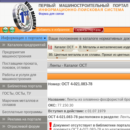
ПЕРВЫЙ МАШИНОСТРОИТЕЛЬНЫЙ ПОРТАЛ
ИНФОРМАЦИОННО-ПОИСКОВАЯ СИСТЕМА
Форма для связи
Добавить в избранное
Информация о портале
Ваше положение в каталоге нормативных док
Каталоги предприятий
Каталог ОСТ
В: Металлы и металлические изд
Предприятия
В5: Цветные металлы и их сплавы. Прокат из цветны
машиностроения
Поставщики проката,
Ленты - Каталог ОСТ
поковок, отливок
Работы и услуги для
машиностроения
ОСТ 4-021.083-78
Номер:
Библиотека портала
ГОСТы, ОСТы, ТУ
Название:
Ленты из оловянно-фосфористой брон
Марочник металлов и
сплавов
ОКС:
77.150.30
Вступил в действие:
с 01.07.1979
Бесплатные программы
ОСТ 4-021.083-78 расположен в разделе:
Ленты 
Реклама на портале
Документ отсутствует в библиотеке портала
Отраслевой форум
документа ОСТ 4-021.083-78 и по нахождении