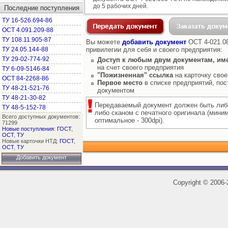
до 5 рабочих дней.
Последние поступления
ТУ 16-526.694-86
ОСТ 4.091.209-88
ТУ 108.11.905-87
Вы можете
добавить документ
ОСТ 4-021.08
ТУ 24.05.144-88
привилегии для себя и своего предприятия:
ТУ 29-02-774-92
Доступ к любым двум документам, им
на счет своего предприятия
ТУ 6-09-5146-84
"Пожизненная" ссылка
на карточку свое
ОСТ 84-2268-86
Первое место
в списке предприятий, пос
ТУ 48-21-521-76
документом
ТУ 48-21-30-82
Передаваемый документ должен быть либ
ТУ 48-5-152-78
либо сканом с печатного оригинала (мини
Всего доступных документов:
оптимальное - 300dpi).
71299
Новые поступления
:
ГОСТ
,
ОСТ
,
ТУ
Новые карточки НТД:
ГОСТ
,
ОСТ
,
ТУ
Добавить документ
Copyright
©
2006-2