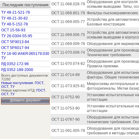
Оборудование для контроля 
ОСТ 11-068.028-79
Последние поступления
осевыми выводами. Типы, ос
ТУ 48-21-521-76
ОСТ 11-068.801-79
Фильтры пьезокерамические.
ТУ 48-21-30-82
Устройства для автоматичес
ОСТ 11-069.005-77
ТУ 48-5-152-78
Базовые конструкции.
ОСТ 15-56-93
Устройства для автоматичес
ОСТ 11-069.006-75
ТУ 26-0304-55-95
осевыми выводами и корпусо
ОСТ 5Р.9013-84
ОСТ 11-069.009-78
Оборудование для маркировк
ОСТ 5Р.6017-94
Оборудование для производс
ОСТ 11-070.008-74
ТУ 16-90 ИАКЯ.065179.030
Технические требования.
ТУ
Оборудование для производс
ОСТ 11-070.074-82
РД 0352-172-96
Правила приемки.
РД 0352-189-2000
Оборудование для испытани
ОСТ 11-0714-89
Всего доступных документов:
факторы. Общие технически
71292
Новые поступления
:
ГОСТ
,
Микросхемы интегральные и
ОСТ 11-073.925-81
ОСТ
,
ТУ
фотооригиналы. Метки базир
Новые карточки НТД:
ГОСТ
,
ОСТ
,
ТУ
Установки испытательные на
ОСТ 11-0752-90
аттестации.
Добавить документ
Установки испытательные на
ОСТ 11-0753-90
аттестации.
Оборудование для испытаний
ОСТ 11-0787-90
технические требования. Ос
Оборудование для производс
ОСТ 11-091.005-78
требования и методы опред