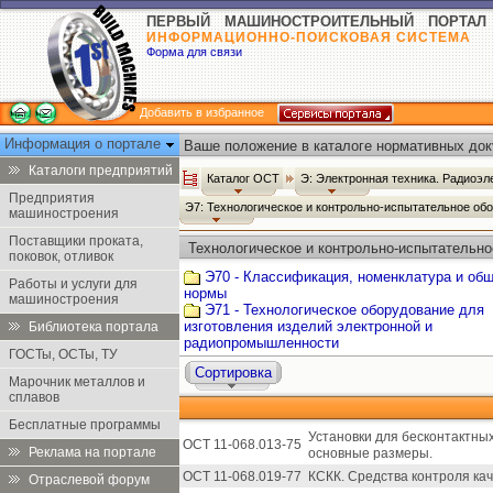
ПЕРВЫЙ МАШИНОСТРОИТЕЛЬНЫЙ ПОРТАЛ
ИНФОРМАЦИОННО-ПОИСКОВАЯ СИСТЕМА
Форма для связи
Добавить в избранное
Информация о портале
Ваше положение в каталоге нормативных док
Каталоги предприятий
Каталог ОСТ
Э: Электронная техника. Радиоэл
Предприятия
Э7: Технологическое и контрольно-испытательное обо
машиностроения
Поставщики проката,
Технологическое и контрольно-испытательно
поковок, отливок
радиоэлектроники - Каталог ОСТ
Э70 - Классификация, номенклатура и об
Работы и услуги для
нормы
машиностроения
Э71 - Технологическое оборудование для
изготовления изделий электронной и
Библиотека портала
радиопромышленности
ГОСТы, ОСТы, ТУ
Сортировка
Марочник металлов и
сплавов
Бесплатные программы
Установки для бесконтактны
ОСТ 11-068.013-75
Реклама на портале
основные размеры.
ОСТ 11-068.019-77
КСКК. Средства контроля ка
Отраслевой форум