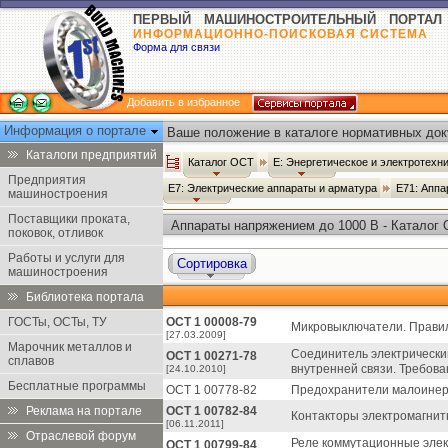
ПЕРВЫЙ МАШИНОСТРОИТЕЛЬНЫЙ ПОРТАЛ
ИНФОРМАЦИОННО-ПОИСКОВАЯ СИСТЕМА
Форма для связи
Добавить в избранное
Информация о портале
Ваше положение в каталоге нормативных док
Каталоги предприятий
Каталог ОСТ
Е: Энергетическое и электротех
Предприятия
Е7: Электрические аппараты и арматура
Е71: Аппа
машиностроения
Поставщики проката,
Аппараты напряжением до 1000 В - Каталог
поковок, отливок
Работы и услуги для
Сортировка
машиностроения
Библиотека портала
ГОСТы, ОСТы, ТУ
ОСТ 1 00008-79
Микровыключатели. Правил
[27.03.2009]
Марочник металлов и
Соединитель электрически
ОСТ 1 00271-78
сплавов
внутренней связи. Требован
[24.10.2010]
Бесплатные программы
ОСТ 1 00778-82
Предохранители малоинерц
Реклама на портале
ОСТ 1 00782-84
Контакторы электромагнит
[06.11.2011]
Отраслевой форум
Реле коммутационные эле
ОСТ 1 00799-84