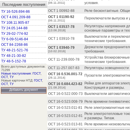
условия.
[06.11.2011]
Последние поступления
ОСТ 1 00992-88
Реле бесконтактные. Общи
ТУ 16-526.694-86
ОСТ 1 01190-92
ОСТ 4.091.209-88
Переключатели выпуска и 
[06.11.2011]
ТУ 108.11.905-87
Регуляторы напряжения дл
ОСТ 1 03537-78
ТУ 24.05.144-88
основные параметры и тех
[13.06.2018]
ТУ 29-02-774-92
Выключатели и переключат
ОСТ 1 03910-78
ТУ 6-09-5146-84
технические требования.
ОСТ 84-2268-86
Держатели предохранителе
ОСТ 1 03940-79
ТУ 48-21-521-76
требования.
[10.02.2016]
ТУ 48-21-30-82
Устройства блокировочные
ОСТ 11-239.000-78
ТУ 48-5-152-78
технические требования.
Всего доступных документов:
ОСТ 11-257.007-83
Регуляторы освещенности 
71299
Новые поступления
:
ГОСТ
,
ОСТ 16 0.536.001-72
Пускатели электромагнитн
ОСТ
,
ТУ
[26.11.2014]
Новые карточки НТД:
ГОСТ
,
Рейки для аппаратов элект
ОСТ 16 0.684.423-82
ОСТ
,
ТУ
Конструкция и размеры.
[21.08.2014]
Добавить документ
ОСТ 16-0.522.000-73
Выключатели автоматическ
ОСТ 16-0.523.008-79
Реле времени пневматичес
ОСТ 16-0.523.011-81
Реле электромагнитные ни
Реле электротепловые ток
ОСТ 16-0.523.012-81
и размеры. Типаж.
ОСТ 16-0.523.013-81
Реле времени низковольтн