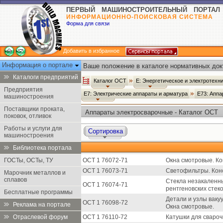
ПЕРВЫЙ МАШИНОСТРОИТЕЛЬНЫЙ ПОРТАЛ
ИНФОРМАЦИОННО-ПОИСКОВАЯ СИСТЕМА
Форма для связи
Добавить в избранное
Информация о портале
Ваше положение в каталоге нормативных док
Каталоги предприятий
Каталог ОСТ
Е: Энергетическое и электротех
Предприятия
Е7: Электрические аппараты и арматура
Е73: Апп
машиностроения
Поставщики проката,
Аппараты электросварочные - Каталог ОСТ
поковок, отливок
Работы и услуги для
Сортировка
машиностроения
Библиотека портала
ГОСТы, ОСТы, ТУ
ОСТ 1 76072-71
Окна смотровые. Ко
ОСТ 1 76073-71
Светофильтры. Кон
Марочник металлов и
сплавов
Стекла незакаленн
ОСТ 1 76074-71
рентгеновских стеко
Бесплатные программы
Детали и узлы ваку
ОСТ 1 76098-72
Реклама на портале
Окна смотровые.
Отраслевой форум
ОСТ 1 76110-72
Катушки для свароч