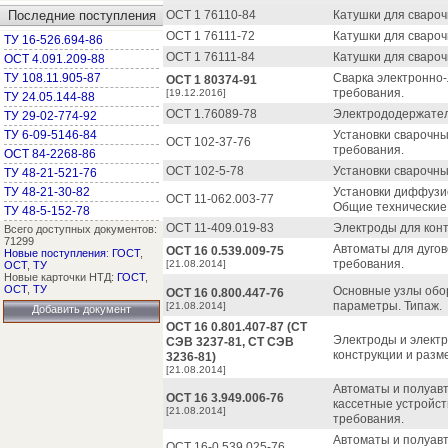
Последние поступления
ОСТ 1 76110-84
Катушки для свароч
ОСТ 1 76111-72
Катушки для свароч
ТУ 16-526.694-86
ОСТ 1 76111-84
Катушки для свароч
ОСТ 4.091.209-88
ТУ 108.11.905-87
Сварка электронно-
ОСТ 1 80374-91
требования.
[19.12.2016]
ТУ 24.05.144-88
ОСТ 1.76089-78
Электрододержател
ТУ 29-02-774-92
ТУ 6-09-5146-84
Установки сварочны
ОСТ 102-37-76
требования.
ОСТ 84-2268-86
ОСТ 102-5-78
Установки сварочны
ТУ 48-21-521-76
ТУ 48-21-30-82
Установки диффузи
ОСТ 11-062.003-77
Общие технические
ТУ 48-5-152-78
ОСТ 11-409.019-83
Электроды для конт
Всего доступных документов:
71299
Автоматы для дугов
ОСТ 16 0.539.009-75
Новые поступления
:
ГОСТ
,
требования.
[21.08.2014]
ОСТ
,
ТУ
Новые карточки НТД:
ГОСТ
,
ОСТ
,
ТУ
Основные узлы обор
ОСТ 16 0.800.447-76
параметры. Типаж.
[21.08.2014]
Добавить документ
ОСТ 16 0.801.407-87 (СТ
Электроды и электр
СЭВ 3237-81, СТ СЭВ
конструкции и разм
3236-81)
[21.08.2014]
Автоматы и полуавт
ОСТ 16 3.949.006-76
кассетные устройст
[21.08.2014]
требования.
Автоматы и полуавт
ОСТ 16-0.539.025-76