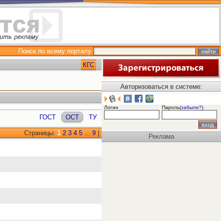
Поиск по всему порталу
КГС
Авторизоваться в системе:
Логин
Пароль(
забыли?
)
ГОСТ
ОСТ
ТУ
Страницы:
1
2
3
4
5
...
9
|
Реклама