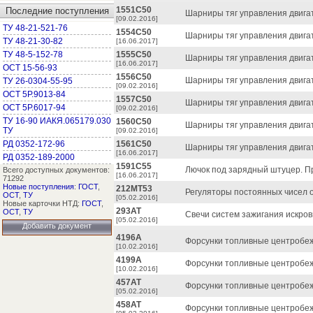
1551С50
Последние поступления
Шарниры тяг управления двигат
[09.02.2016]
ТУ 48-21-521-76
1554С50
Шарниры тяг управления двигат
ТУ 48-21-30-82
[16.06.2017]
ТУ 48-5-152-78
1555С50
Шарниры тяг управления двигат
[16.06.2017]
ОСТ 15-56-93
1556С50
Шарниры тяг управления двига
ТУ 26-0304-55-95
[09.02.2016]
ОСТ 5Р.9013-84
1557С50
Шарниры тяг управления двига
ОСТ 5Р.6017-94
[09.02.2016]
ТУ 16-90 ИАКЯ.065179.030
1560С50
Шарниры тяг управления двигат
ТУ
[09.02.2016]
РД 0352-172-96
1561С50
Шарниры тяг управления двига
[16.06.2017]
РД 0352-189-2000
1591С55
Лючок под зарядный штуцер. П
Всего доступных документов:
[16.06.2017]
71292
Новые поступления
:
ГОСТ
,
212МТ53
Регуляторы постоянных чисел 
ОСТ
,
ТУ
[05.02.2016]
Новые карточки НТД:
ГОСТ
,
293АТ
ОСТ
,
ТУ
Свечи систем зажигания искро
[05.02.2016]
Добавить документ
4196А
Форсунки топливные центробе
[10.02.2016]
4199А
Форсунки топливные центробеж
[10.02.2016]
457АТ
Форсунки топливные центробеж
[05.02.2016]
458АТ
Форсунки топливные центробеж