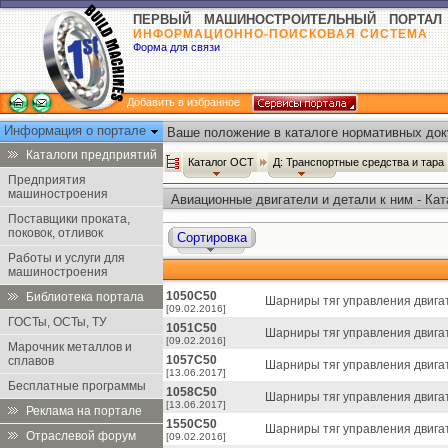
ПЕРВЫЙ МАШИНОСТРОИТЕЛЬНЫЙ ПОРТАЛ
ИНФОРМАЦИОННО-ПОИСКОВАЯ СИСТЕМА
Форма для связи
Добавить в избранное
Информация о портале
Ваше положение в каталоге нормативных док
Каталоги предприятий
Каталог ОСТ
Д: Транспортные средства и тара
Предприятия
машиностроения
Авиационные двигатели и детали к ним - Ка
Поставщики проката,
поковок, отливок
Сортировка
Работы и услуги для
машиностроения
1050С50
Библиотека портала
Шарниры тяг управления двига
[09.02.2016]
ГОСТы, ОСТы, ТУ
1051С50
Шарниры тяг управления двига
[09.02.2016]
Марочник металлов и
1057С50
сплавов
Шарниры тяг управления двигат
[13.06.2017]
Бесплатные программы
1058С50
Шарниры тяг управления двигат
[13.06.2017]
Реклама на портале
1550С50
Шарниры тяг управления двигат
Отраслевой форум
[09.02.2016]