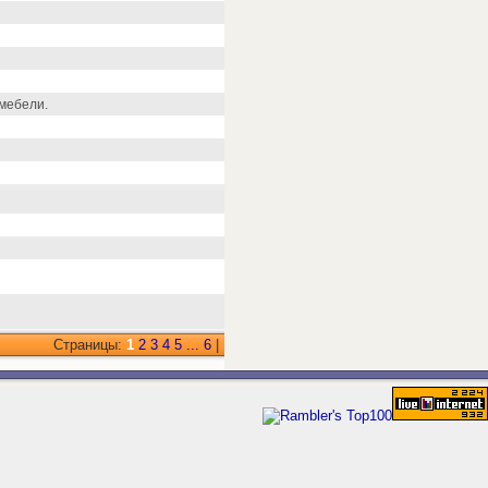
мебели.
Страницы:
1
2
3
4
5
...
6
|