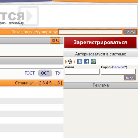
Поиск по всему порталу
КГС
Авторизоваться в системе:
Логин
Пароль(
забыли?
)
ГОСТ
ОСТ
ТУ
Страницы:
1
2
3
4
5
...
6
|
Реклама