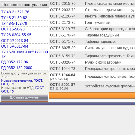
ОСТ 5-2015-70
Плоты спасательные жесткие
Последние поступления
ОСТ 5-2033-79
Стрелы и подъемники на суд
ТУ 48-21-521-76
ОСТ 5-2126-74
Кнехты, киповые планки и у
ТУ 48-21-30-82
ОСТ 5-2173-75
Гонг туманный.
ТУ 48-5-152-78
ОСТ 5-3119-77
Лаборатории производствен
ОСТ 15-56-93
ТУ 26-0304-55-95
ОСТ 5-5170-74
Тифоны воздушные.
ОСТ 5Р.9013-84
ОСТ 5-5171-75
Тифоны паровые.
ОСТ 5Р.6017-94
ОСТ 5-6025-80
Системы управления судовые
ТУ 16-90 ИАКЯ.065179.030
ОСТ 5-6159-79
Тифоны электрические. Техн
ТУ
РД 0352-172-96
ОСТ 5-8326-74
Ручки с фиксаторами.
РД 0352-189-2000
ОСТ 5.1044-73
Площадки контрольные кораб
Всего доступных документов:
ОСТ 5.1044-84
Площадки контрольные. Техн
71292
[25.07.2014]
Новые поступления
:
ГОСТ
,
ОСТ
,
ТУ
ОСТ 5.2001-87
Устройства судовые грузовы
Новые карточки НТД:
ГОСТ
,
[27.11.2010]
ОСТ
,
ТУ
Добавить документ