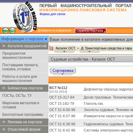
ПЕРВЫЙ МАШИНОСТРОИТЕЛЬНЫЙ ПОРТАЛ
ИНФОРМАЦИОННО-ПОИСКОВАЯ СИСТЕМА
Форма для связи
Добавить в избранное
Информация о портале
Ваше положение в каталоге нормативных док
Каталоги предприятий
Каталог ОСТ
Д: Транспортные средства и тара
Предприятия
машиностроения
Судовые устройства - Каталог ОСТ
Поставщики проката,
поковок, отливок
Сортировка
Работы и услуги для
машиностроения
ВСТ №112
Библиотека портала
Дефлектор образца гидрогр
[23.02.2014]
ГОСТы, ОСТы, ТУ
ОСТ 15-317-84
Доски траловые. Технические
Марочник металлов и
ОСТ 15.182-79
Глаголь-гак.
сплавов
ОСТ 31-6.06-96
Эхолоты судовые. Технико-
Бесплатные программы
ОСТ 31-6.07-96
Измерители скорости и прой
Реклама на портале
ОСТ 31-6.38-96
Гидрокомпасы судовые. Тех
Отраслевой форум
ОСТ 31-6.42-96
Системы электронно-картог