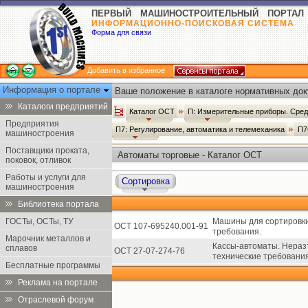
ПЕРВЫЙ МАШИНОСТРОИТЕЛЬНЫЙ ПОРТАЛ
ИНФОРМАЦИОННО-ПОИСКОВАЯ СИСТЕМА
Форма для связи
Добавить в избранное
Информация о портале
Ваше положение в каталоге нормативных док
Каталоги предприятий
Каталог ОСТ
П: Измерительные приборы. Сред
Предприятия
П7: Регулирование, автоматика и телемеханика
П7
машиностроения
Поставщики проката,
Автоматы торговые - Каталог ОСТ
поковок, отливок
Работы и услуги для
Сортировка
машиностроения
Библиотека портала
ГОСТы, ОСТы, ТУ
Машины для сортировки 
ОСТ 107-695240.001-91
требования.
Марочник металлов и
Кассы-автоматы. Нераз
сплавов
ОСТ 27-07-274-76
технические требования
Бесплатные программы
Реклама на портале
Отраслевой форум