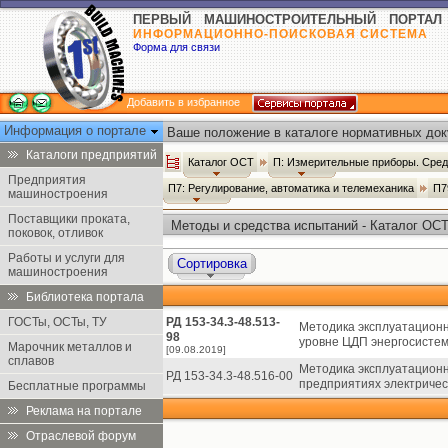
ПЕРВЫЙ МАШИНОСТРОИТЕЛЬНЫЙ ПОРТАЛ
ИНФОРМАЦИОННО-ПОИСКОВАЯ СИСТЕМА
Форма для связи
Добавить в избранное
Информация о портале
Ваше положение в каталоге нормативных док
Каталоги предприятий
Каталог ОСТ
П: Измерительные приборы. Сред
Предприятия
П7: Регулирование, автоматика и телемеханика
П7
машиностроения
Поставщики проката,
Методы и средства испытаний - Каталог ОС
поковок, отливок
Работы и услуги для
Сортировка
машиностроения
Библиотека портала
ГОСТы, ОСТы, ТУ
РД 153-34.3-48.513-
Методика эксплуатационн
98
уровне ЦДП энергосисте
Марочник металлов и
[09.08.2019]
сплавов
Методика эксплуатационн
РД 153-34.3-48.516-00
предприятиях электричес
Бесплатные программы
Реклама на портале
Отраслевой форум