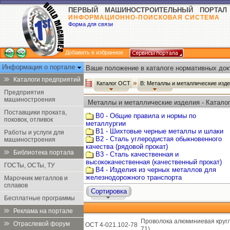
ПЕРВЫЙ МАШИНОСТРОИТЕЛЬНЫЙ ПОРТАЛ
ИНФОРМАЦИОННО-ПОИСКОВАЯ СИСТЕМА
Форма для связи
Добавить в избранное
Информация о портале
Ваше положение в каталоге нормативных док
Каталоги предприятий
Каталог ОСТ
В: Металлы и металлические изд
Предприятия
машиностроения
Металлы и металлические изделия - Катало
Поставщики проката,
В0 - Общие правила и нормы по
поковок, отливок
металлургии
В1 - Шихтовые черные металлы и шлаки
Работы и услуги для
В2 - Сталь углеродистая обыкновенного
машиностроения
качества (рядовой прокат)
Библиотека портала
В3 - Сталь качественная и
высококачественная (качественный прокат)
ГОСТы, ОСТы, ТУ
В4 - Изделия из черных металлов для
железнодорожного транспорта
Марочник металлов и
сплавов
Сортировка
Бесплатные программы
Реклама на портале
Проволока алюминиевая кругл
Отраслевой форум
ОСТ 4-021.102-78
71).