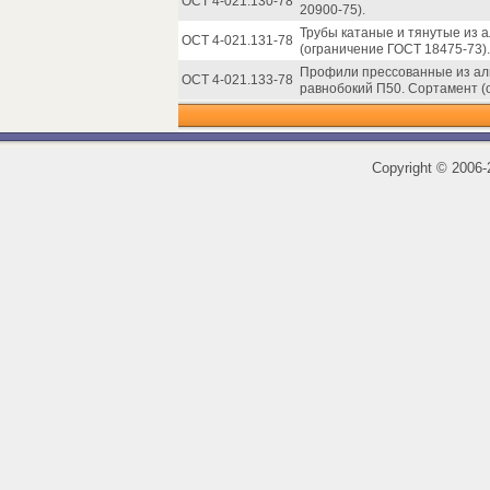
ОСТ 4-021.130-78
20900-75).
Трубы катаные и тянутые из
ОСТ 4-021.131-78
(ограничение ГОСТ 18475-73).
Профили прессованные из ал
ОСТ 4-021.133-78
равнобокий П50. Сортамент (
Copyright
©
2006-2