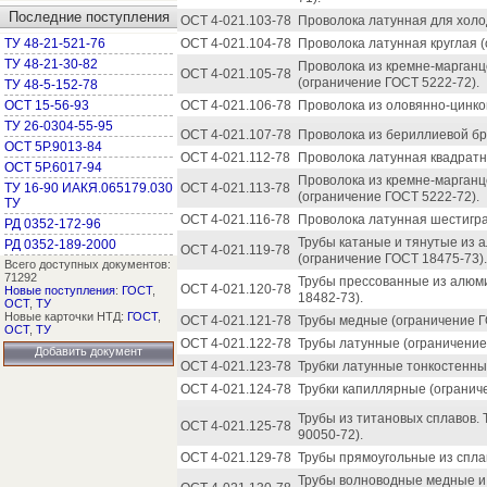
Последние поступления
ОСТ 4-021.103-78
Проволока латунная для холо
ТУ 48-21-521-76
ОСТ 4-021.104-78
Проволока латунная круглая (
ТУ 48-21-30-82
Проволока из кремне-марганц
ОСТ 4-021.105-78
(ограничение ГОСТ 5222-72).
ТУ 48-5-152-78
ОСТ 15-56-93
ОСТ 4-021.106-78
Проволока из оловянно-цинко
ТУ 26-0304-55-95
ОСТ 4-021.107-78
Проволока из бериллиевой бр
ОСТ 5Р.9013-84
ОСТ 4-021.112-78
Проволока латунная квадратн
ОСТ 5Р.6017-94
Проволока из кремне-марганц
ТУ 16-90 ИАКЯ.065179.030
ОСТ 4-021.113-78
(ограничение ГОСТ 5222-72).
ТУ
ОСТ 4-021.116-78
Проволока латунная шестигра
РД 0352-172-96
Трубы катаные и тянутые из 
РД 0352-189-2000
ОСТ 4-021.119-78
(ограничение ГОСТ 18475-73).
Всего доступных документов:
71292
Трубы прессованные из алюм
ОСТ 4-021.120-78
Новые поступления
:
ГОСТ
,
18482-73).
ОСТ
,
ТУ
Новые карточки НТД:
ГОСТ
,
ОСТ 4-021.121-78
Трубы медные (ограничение Г
ОСТ
,
ТУ
ОСТ 4-021.122-78
Трубы латунные (ограничение
Добавить документ
ОСТ 4-021.123-78
Трубки латунные тонкостенны
ОСТ 4-021.124-78
Трубки капиллярные (ограниче
Трубы из титановых сплавов. 
ОСТ 4-021.125-78
90050-72).
ОСТ 4-021.129-78
Трубы прямоугольные из сплав
Трубы волноводные медные и