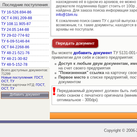
нахождению её в одном из архивов, ее можно
Последние поступления
держателе подлинника будет стоить от 100р. д
найдена. Для заказа поиска информации заре
ТУ 16-526.694-86
info@1bm.ru
.
ОСТ 4.091.209-88
К сожалению поиск самих ТУ с датой выпуска
ТУ 108.11.905-87
возможным, т.к. такие документы, находятся в
архивы не поступали.
ТУ 24.05.144-88
ТУ 29-02-774-92
ТУ 6-09-5146-84
ОСТ 84-2268-86
Вы можете
добавить документ
ТУ 5131-001-
ТУ 48-21-521-76
привилегии для себя и своего предприятия:
ТУ 48-21-30-82
Доступ к любым двум документам, им
ТУ 48-5-152-78
на счет своего предприятия
Всего доступных документов:
"Пожизненная" ссылка
на карточку свое
71299
Первое место
в списке предприятий, пос
Новые поступления
:
ГОСТ
,
ОСТ
,
ТУ
документом
Новые карточки НТД:
ГОСТ
,
ОСТ
,
ТУ
Передаваемый документ должен быть либ
Добавить документ
либо сканом с печатного оригинала (мини
оптимальное - 300dpi).
Copyright
©
2006-2