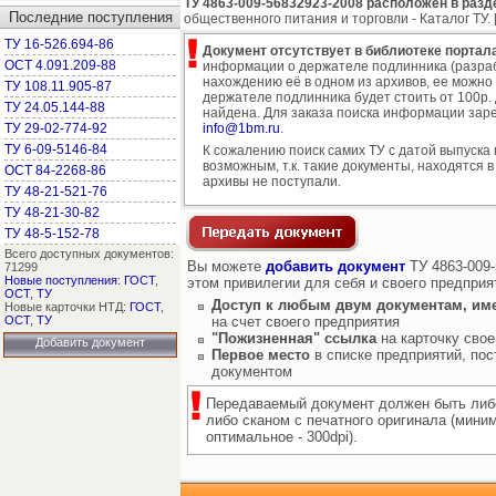
ТУ 4863-009-56832923-2008 расположен в разд
Последние поступления
общественного питания и торговли - Каталог ТУ. 
ТУ 16-526.694-86
Документ отсутствует в библиотеке портала
ОСТ 4.091.209-88
информации о держателе подлинника (разраб
нахождению её в одном из архивов, ее можно
ТУ 108.11.905-87
держателе подлинника будет стоить от 100р. д
ТУ 24.05.144-88
найдена. Для заказа поиска информации заре
ТУ 29-02-774-92
info@1bm.ru
.
ТУ 6-09-5146-84
К сожалению поиск самих ТУ с датой выпуска
возможным, т.к. такие документы, находятся в
ОСТ 84-2268-86
архивы не поступали.
ТУ 48-21-521-76
ТУ 48-21-30-82
ТУ 48-5-152-78
Всего доступных документов:
Вы можете
добавить документ
ТУ 4863-009-
71299
Новые поступления
:
ГОСТ
,
этом привилегии для себя и своего предприя
ОСТ
,
ТУ
Доступ к любым двум документам, им
Новые карточки НТД:
ГОСТ
,
ОСТ
,
ТУ
на счет своего предприятия
"Пожизненная" ссылка
на карточку свое
Добавить документ
Первое место
в списке предприятий, пос
документом
Передаваемый документ должен быть либ
либо сканом с печатного оригинала (мини
оптимальное - 300dpi).