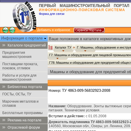
ПЕРВЫЙ МАШИНОСТРОИТЕЛЬНЫЙ ПОРТАЛ
ИНФОРМАЦИОННО-ПОИСКОВАЯ СИСТЕМА
Форма для связи
Добавить в избранное
Информация о портале
Ваше положение в каталоге нормативных док
Каталоги предприятий
Каталог ТУ
Г: Машины, оборудование и инстр
Предприятия
Г7: Машины и оборудование для пищевой промышлен
машиностроения
Г78: Машины и оборудование для предприятий общест
Поставщики проката,
поковок, отливок
Машины и оборудование для предприятий общ
Работы и услуги для
машиностроения
Библиотека портала
ТУ 4863-009-56832923-2008
Номер:
ГОСТы, ОСТы, ТУ
Марочник металлов и
сплавов
Название:
Оборудование. Зонты вытяжные серии
питания. Технические условия.
Бесплатные программы
Вступил в действие:
с 01.05.2008
Реклама на портале
Держатель подлинника ТУ 4863-009-56832923-
140560, Московская обл., Озеры, ул. Ленина, 209.
Отраслевой форум